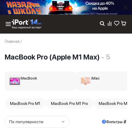
Каталог
Главная
/
Dyson
Фены
MacBook Pro (Apple M1 Max)
- 5
Выпрямители
Стайлеры
Пылесосы
Баннер пвз
MacBook
iMac
сплит
Баннер гарантия
Баннер доставка
iPhone 17
MacBook Pro M1
MacBook Pro M1 Pro
MacBook Pro M2
iPhone 17
iPhone 17e
iPhone 17 Pro
По популярности
Фильтры
2
iPhone 17 Pro Max