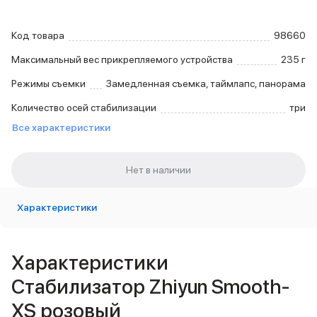
iPhone 15 Pro Max
iPhone 15 Pro
Код товара
98660
iPhone 15 Plus
Максимальный вес прикрепляемого устройства
235 г
iPhone 15
iPhone 14
Режимы съемки
Замедленная съемка, таймлапс, панорама
iPhone 14 Plus
Количество осей стабилизации
iPhone 14
три
Объем памяти
Все характеристики
iPhone 2048 Gb
iPhone 1024 Gb
iPhone 512 Gb
iPhone 256 Gb
iPhone 128 Gb
Характеристики
Аксессуары для iPhone
AirPods
Чехлы для iPhone
Характеристики
Защитные стекла для iPhone
Держатели для смартфонов
Стабилизатор Zhiyun Smooth-
Беспроводные зарядные устройства
XS розовый
Сетевые зарядные устройства