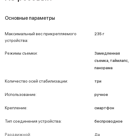
Внешние аккумуляторы
Кабели Lightning
USB-C кабели
Основные параметры
3D Стикеры
Ремешки для смартфонов
Максимальный вес прикрепляемого
235 г
Кардхолдеры MagSafe
устройства
:
iPad
iPad Pro
Режимы съемки
:
Замедленная
iPad Pro 13″
съемка, таймлапс,
iPad Pro 11″
панорама
iPad Air
iPad Air 13″
Количество осей стабилизации
:
три
iPad Air 11″
iPad Air 10.9″
Использование
:
ручное
iPad
iPad 11″
Крепление
:
смартфон
iPad mini
Объем памяти iPad
Тип соединения устройства
:
беспроводное
iPad 2048 Gb
iPad 1024 Gb
Раздвижной
:
Да