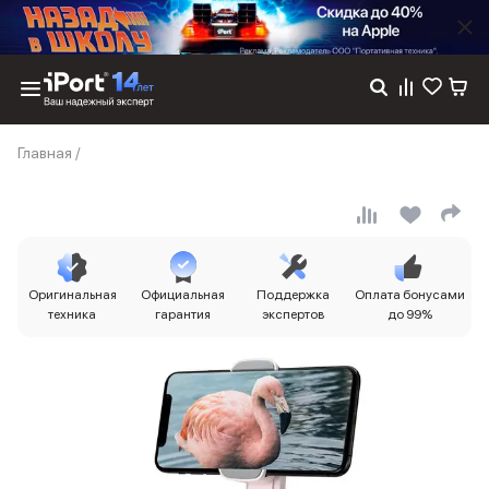
Каталог
Главная
/
Dyson
Фены
Выпрямители
Стайлеры
Пылесосы
Баннер пвз
Оригинальная
Официальная
Поддержка
Оплата бонусами
сплит
техника
гарантия
экспертов
до 99%
Баннер гарантия
Баннер доставка
iPhone 17
iPhone 17
iPhone 17e
iPhone 17 Pro
iPhone 17 Pro Max