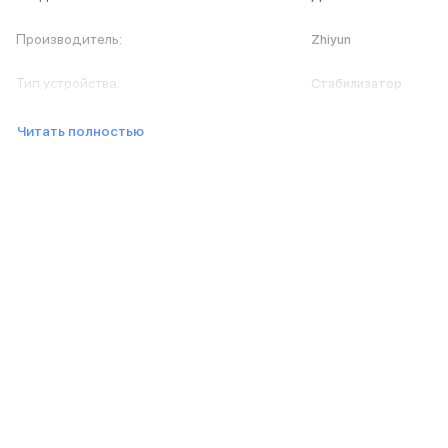
iPad 512 Gb
iPad 256 Gb
Производитель
:
Zhiyun
iPad 128 Gb
Аксессуары для iPad
Тип устройства
:
Стабилизатор
Чехлы для iPad
Защитные стекла для iPad
Читать полностью
Беспроводные зарядные устройства
Сетевые зарядные устройства
Кабели
Внешние аккумуляторы
Клавиатуры для iPad
Стилусы
3D Стикеры
Баннер ПВЗ
Баннер гарантия
Баннер доставка
Mac
MacBook Pro
MacBook Pro M5 Max
MacBook Pro M5 Pro
MacBook Pro M5