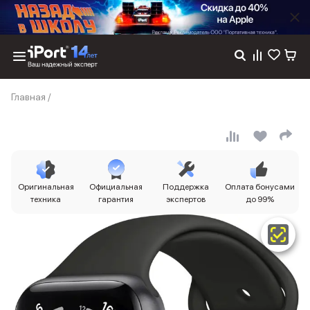
Каталог
Главная
/
Dyson
Фены
Выпрямители
Стайлеры
Пылесосы
Баннер пвз
Оригинальная
Официальная
Поддержка
Оплата бонусами
сплит
техника
гарантия
экспертов
до 99%
Баннер гарантия
Баннер доставка
iPhone 17
iPhone 17
iPhone 17e
iPhone 17 Pro
iPhone 17 Pro Max