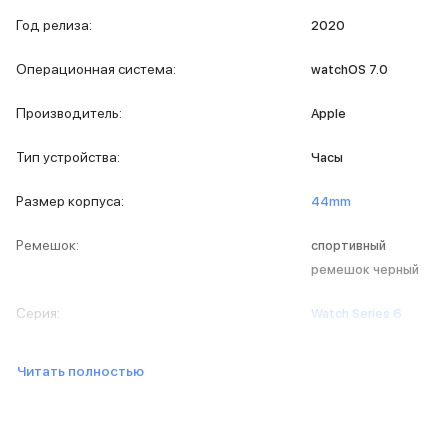
iPad 512 Gb
Год релиза
:
2020
iPad 256 Gb
iPad 128 Gb
Операционная система
:
watchOS 7.0
Аксессуары для iPad
Чехлы для iPad
Производитель
:
Apple
Защитные стекла для iPad
Беспроводные зарядные устройства
Тип устройства
:
Часы
Сетевые зарядные устройства
Кабели
Размер корпуса
:
44mm
Внешние аккумуляторы
Клавиатуры для iPad
Ремешок
:
спортивный
Стилусы
3D Стикеры
ремешок черный
Баннер ПВЗ
Баннер гарантия
Серия
:
Watch Series 6
Баннер доставка
Mac
Читать полностью
MacBook Pro
MacBook Pro M5 Max
MacBook Pro M5 Pro
MacBook Pro M5