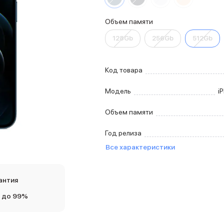
Объем памяти
128Gb
256Gb
512Gb
Код товара
Модель
i
Объем памяти
Год релиза
Все характеристики
антия
 до 99%