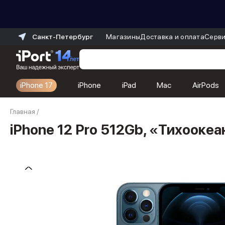
Санкт-Петербург
Магазины
Доставка и оплата
Серви
iPhone 17
iPhone
iPad
Mac
AirPods
Каталог
Главная
/
Dyson
Фены
iPhone 12 Pro 512Gb, «Тихооке
Выпрямители
Стайлеры
Пылесосы
Баннер пвз
сплит
Баннер гарантия
Баннер доставка
iPhone 17
iPhone 17