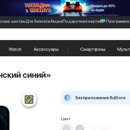
сные центры
Для бизнеса
Акции
Подарочная карта
Программа 
Watch
Аксессуары
Смартфоны
Муль
анский синий»
Без приложения RuStore
Цвет