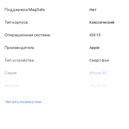
iPad 512 Gb
iPad 256 Gb
Поддержка MagSafe
:
Нет
iPad 128 Gb
Аксессуары для iPad
Тип корпуса
:
Классический
Чехлы для iPad
Защитные стекла для iPad
Операционная система
:
iOS 13
Беспроводные зарядные устройства
Сетевые зарядные устройства
Производитель
:
Apple
Кабели
Внешние аккумуляторы
Тип устройства
:
Смартфон
Клавиатуры для iPad
Стилусы
Серия
:
iPhone SE
3D Стикеры
Баннер ПВЗ
Модель
:
iPhone SE
Баннер гарантия
Баннер доставка
Читать полностью
Mac
MacBook Pro
MacBook Pro M5 Max
MacBook Pro M5 Pro
MacBook Pro M5