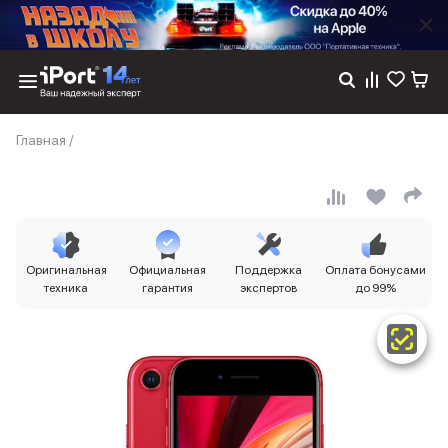
Каталог
Главная
/
Dyson
Фены
Выпрямители
Стайлеры
Пылесосы
Баннер пвз
Оригинальная
Официальная
Поддержка
Оплата бонусами
сплит
техника
гарантия
экспертов
до 99%
Баннер гарантия
Баннер доставка
iPhone 17
iPhone 17
iPhone 17e
iPhone 17 Pro
iPhone 17 Pro Max