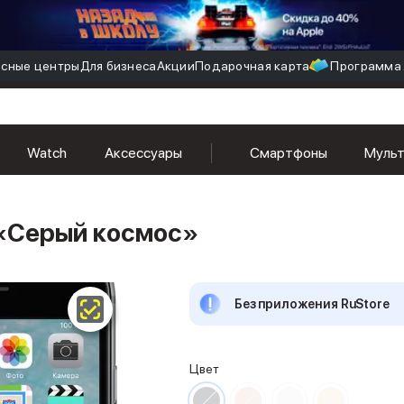
сные центры
Для бизнеса
Акции
Подарочная карта
Программа 
Watch
Аксессуары
Смартфоны
Муль
, «Серый космос»
Без приложения RuStore
Цвет