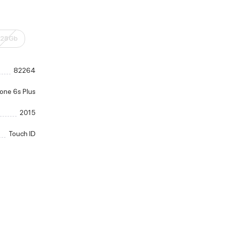
128Gb
82264
one 6s Plus
2015
Touch ID