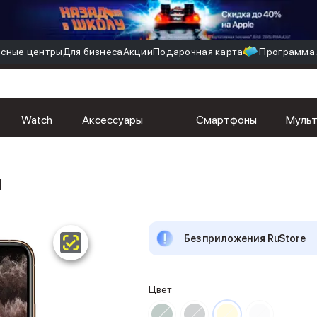
сные центры
Для бизнеса
Акции
Подарочная карта
Программа 
Watch
Аксессуары
Смартфоны
Муль
й
Без приложения RuStore
Цвет