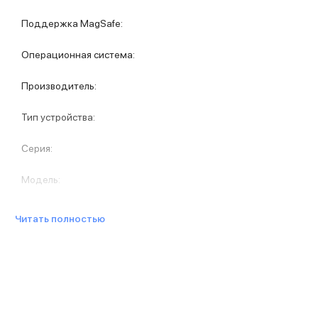
Защитные стекла для iPhone
Держатели для смартфонов
Поддержка MagSafe
:
Беспроводные зарядные устройства
Сетевые зарядные устройства
Операционная система
:
Внешние аккумуляторы
Кабели Lightning
Производитель
:
USB-C кабели
3D Стикеры
Тип устройства
:
Ремешки для смартфонов
Кардхолдеры MagSafe
Серия
:
iPad
iPad Pro
Модель
:
iPad Pro 13″
iPad Pro 11″
Читать полностью
iPad Air
iPad Air 13″
iPad Air 11″
iPad Air 10.9″
iPad
iPad 11″
iPad mini