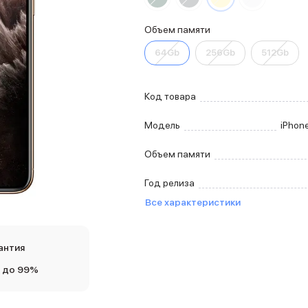
Объем памяти
64Gb
256Gb
512Gb
Код товара
Модель
iPhone
Объем памяти
Год релиза
Все характеристики
антия
 до 99%