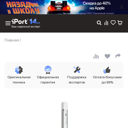
Каталог
Главная
/
Dyson
Фены
Выпрямители
Стайлеры
Пылесосы
Баннер пвз
Оригинальная
Официальная
Поддержка
Оплата бонусами
сплит
техника
гарантия
экспертов
до 99%
Баннер гарантия
Баннер доставка
iPhone 17
iPhone 17
iPhone 17e
iPhone 17 Pro
iPhone 17 Pro Max