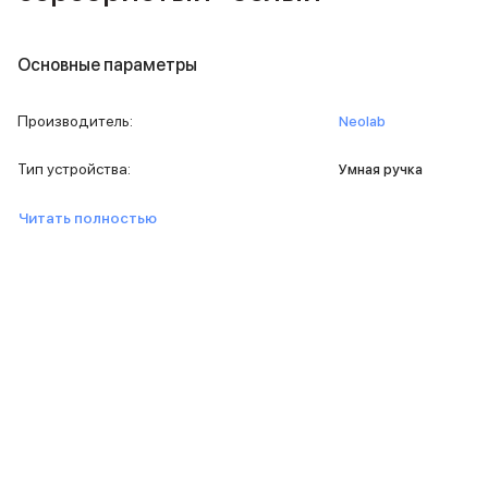
Внешние аккумуляторы
Кабели Lightning
USB-C кабели
Основные параметры
3D Стикеры
Ремешки для смартфонов
Производитель
:
Neolab
Кардхолдеры MagSafe
iPad
Тип устройства
:
Умная ручка
iPad Pro
iPad Pro 13″
Читать полностью
iPad Pro 11″
iPad Air
iPad Air 13″
iPad Air 11″
iPad Air 10.9″
iPad
iPad 11″
iPad mini
Объем памяти iPad
iPad 2048 Gb
iPad 1024 Gb