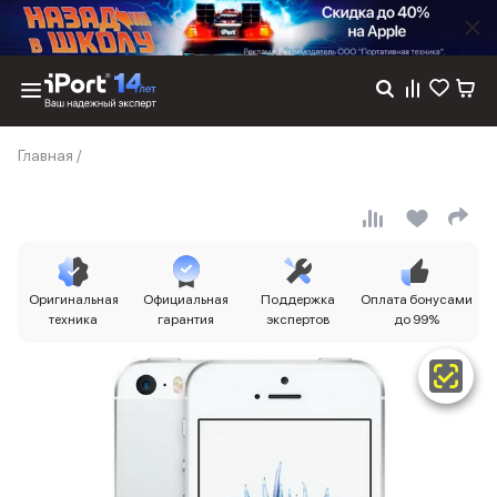
Каталог
Главная
/
Dyson
Фены
Выпрямители
Стайлеры
Пылесосы
Баннер пвз
Оригинальная
Официальная
Поддержка
Оплата бонусами
сплит
техника
гарантия
экспертов
до 99%
Баннер гарантия
Баннер доставка
iPhone 17
iPhone 17
iPhone 17e
iPhone 17 Pro
iPhone 17 Pro Max