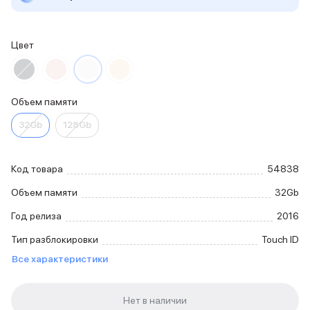
iPhone 15 Pro Max
iPhone 15 Pro
iPhone 15 Plus
Цвет
iPhone 15
iPhone 14
iPhone 14 Plus
Объем памяти
iPhone 14
Объем памяти
32Gb
128Gb
iPhone 2048 Gb
iPhone 1024 Gb
iPhone 512 Gb
Код товара
54838
iPhone 256 Gb
Объем памяти
32Gb
iPhone 128 Gb
Аксессуары для iPhone
Год релиза
2016
AirPods
Тип разблокировки
Touch ID
Чехлы для iPhone
Защитные стекла для iPhone
Все характеристики
Держатели для смартфонов
Беспроводные зарядные устройства
Сетевые зарядные устройства