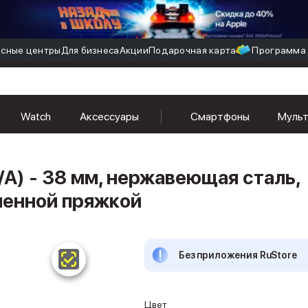
сные центры
Для бизнеса
Акции
Подарочная карта
Программа 
Watch
Аксессуары
Смартфоны
Муль
/A) - 38 мм, нержавеющая сталь,
менной пряжкой
Без приложения RuStore
Цвет