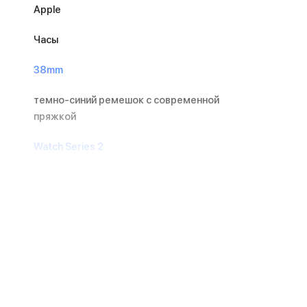
Apple
Часы
38mm
темно-синий ремешок с современной
пряжкой
Watch Series 2