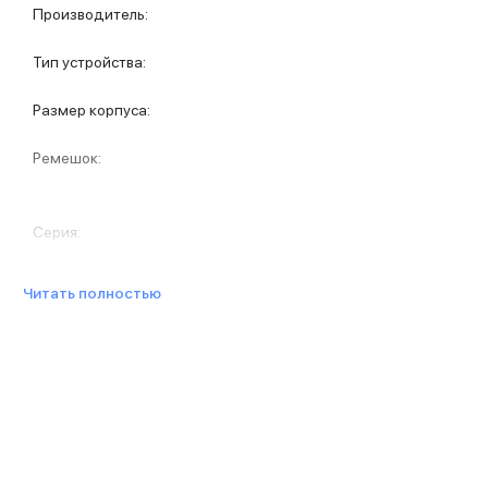
Защитные стекла для iPhone
Производитель
:
Держатели для смартфонов
Беспроводные зарядные устройства
Тип устройства
:
Сетевые зарядные устройства
Внешние аккумуляторы
Размер корпуса
:
Кабели Lightning
USB-C кабели
Ремешок
:
3D Стикеры
Ремешки для смартфонов
Кардхолдеры MagSafe
Серия
:
iPad
iPad Pro
iPad Pro 13″
Читать полностью
iPad Pro 11″
iPad Air
iPad Air 13″
iPad Air 11″
iPad Air 10.9″
iPad
iPad 11″
iPad mini