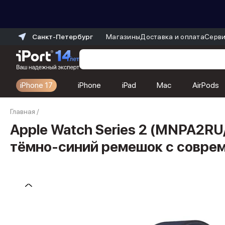
Санкт-Петербург
Магазины
Доставка и оплата
Серви
iPhone 17
iPhone
iPad
Mac
AirPods
Каталог
Главная
/
Dyson
Фены
Apple Watch Series 2 (MNPA2RU
Выпрямители
тёмно-синий ремешок с совре
Стайлеры
Пылесосы
Баннер пвз
сплит
Баннер гарантия
Баннер доставка
iPhone 17
iPhone 17