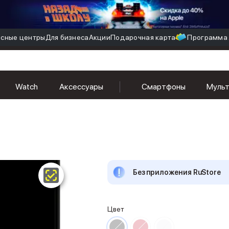
сные центры
Для бизнеса
Акции
Подарочная карта
Программа 
Watch
Аксессуары
Смартфоны
Муль
Без приложения RuStore
Цвет