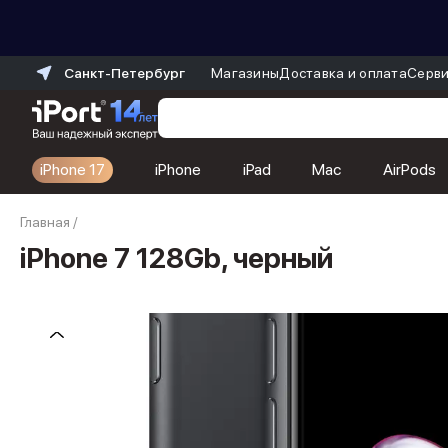
Санкт-Петербург
Магазины
Доставка и оплата
Серви
iPhone 17
iPhone
iPad
Mac
AirPods
Каталог
Главная
/
Dyson
Фены
iPhone 7 128Gb, черный
Выпрямители
Стайлеры
Пылесосы
Баннер пвз
сплит
Баннер гарантия
Баннер доставка
iPhone 17
iPhone 17