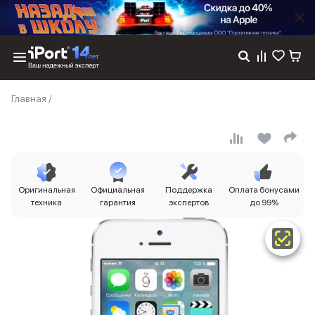
Каталог
Главная
/
Dyson
Фены
Выпрямители
Стайлеры
Пылесосы
Баннер пвз
Оригинальная
Официальная
Поддержка
Оплата бонусами
сплит
техника
гарантия
экспертов
до 99%
Баннер гарантия
Баннер доставка
iPhone 17
iPhone 17
iPhone 17e
iPhone 17 Pro
iPhone 17 Pro Max