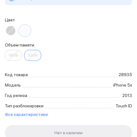
iPhone 15 Pro Max
iPhone 15 Pro
iPhone 15 Plus
Цвет
iPhone 15
iPhone 14
iPhone 14 Plus
Объем памяти
iPhone 14
Объем памяти
16Gb
32Gb
iPhone 2048 Gb
iPhone 1024 Gb
iPhone 512 Gb
Код товара
28935
iPhone 256 Gb
Модель
iPhone 5s
iPhone 128 Gb
Аксессуары для iPhone
Год релиза
2013
AirPods
Тип разблокировки
Touch ID
Чехлы для iPhone
Защитные стекла для iPhone
Все характеристики
Держатели для смартфонов
Беспроводные зарядные устройства
Сетевые зарядные устройства