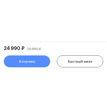
Питание и кабели
Зарядные устройства
Внешние аккумуляторы
Адаптеры
Кабели
Мультимедиа
Акустические системы
Наушники
Защита устройства
24 990 ₽
29 990 ₽
Защитные стекла
Ремешки для часов
В корзину
Быстрый заказ
Сумки и рюкзаки
Поисковые трекеры
Чехлы
Наклейки
Ремешки для iPhone
Аксессуары для гаджетов
Пульты ДУ
Аксессуары для игровых приставок
Держатели и подставки