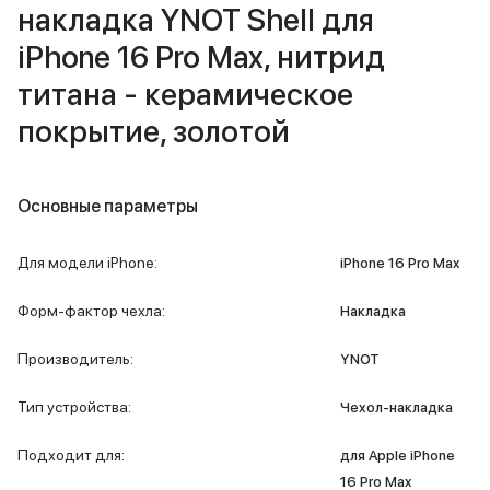
iPad 512 Gb
накладка YNOT Shell для
iPad 256 Gb
iPhone 16 Pro Max, нитрид
iPad 128 Gb
Аксессуары для iPad
титана - керамическое
Чехлы для iPad
покрытие, золотой
Защитные стекла для iPad
Беспроводные зарядные устройства
Сетевые зарядные устройства
Кабели
Основные параметры
Внешние аккумуляторы
Клавиатуры для iPad
Для модели iPhone
:
iPhone 16 Pro Max
Стилусы
3D Стикеры
Форм-фактор чехла
:
Накладка
Баннер ПВЗ
Баннер гарантия
Производитель
:
YNOT
Баннер доставка
Mac
Тип устройства
:
Чехол-накладка
MacBook Pro
MacBook Pro M5 Max
Подходит для
:
для Apple iPhone
MacBook Pro M5 Pro
16 Pro Max
MacBook Pro M5