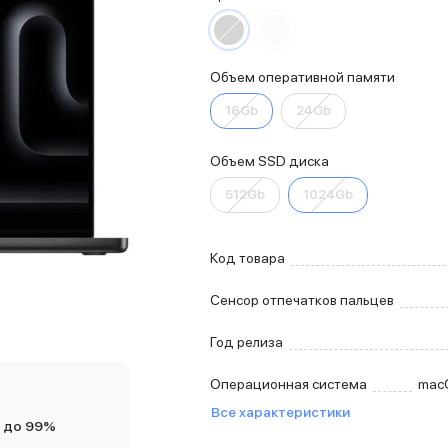
Объем оперативной памяти
16Gb
24Gb
Объем SSD диска
512Gb
1024Gb
Код товара
Сенсор отпечатков пальцев
Год релиза
Операционная система
mac
Все характеристики
 до 99%