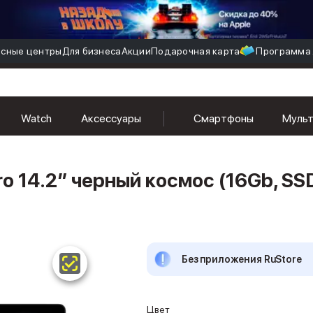
сные центры
Для бизнеса
Акции
Подарочная карта
Программа 
Watch
Аксессуары
Смартфоны
Муль
o 14.2″ черный космос (16Gb, SS
Без приложения RuStore
Цвет