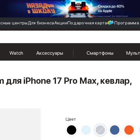
сные центры
Для бизнеса
Акции
Подарочная карта
Программа 
Watch
Аксессуары
Смартфоны
Муль
m для iPhone 17 Pro Max, кевлар,
Цвет