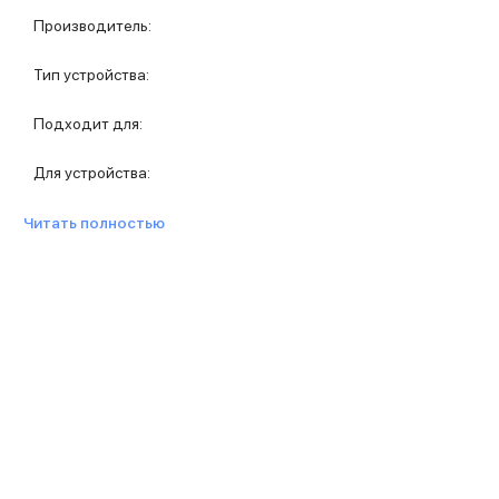
Защитные стекла для iPhone
Производитель
:
Держатели для смартфонов
Беспроводные зарядные устройства
Тип устройства
:
Сетевые зарядные устройства
Внешние аккумуляторы
Подходит для
:
Кабели Lightning
USB-C кабели
Для устройства
:
3D Стикеры
Ремешки для смартфонов
Читать полностью
Кардхолдеры MagSafe
iPad
iPad Pro
iPad Pro 13″
iPad Pro 11″
iPad Air
iPad Air 13″
iPad Air 11″
iPad Air 10.9″
iPad
iPad 11″
iPad mini