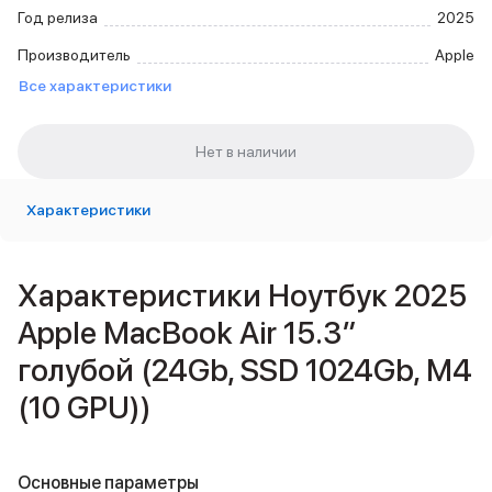
Внешние аккумуляторы
Год релиза
2025
Кабели Lightning
Производитель
Apple
USB-C кабели
Все характеристики
3D Стикеры
Ремешки для смартфонов
Кардхолдеры MagSafe
iPad
iPad Pro
iPad Pro 13″
Характеристики
iPad Pro 11″
iPad Air
iPad Air 13″
Характеристики Ноутбук 2025
iPad Air 11″
Apple MacBook Air 15.3″
iPad Air 10.9″
iPad
голубой (24Gb, SSD 1024Gb, M4
iPad 11″
(10 GPU))
iPad mini
Объем памяти iPad
iPad 2048 Gb
iPad 1024 Gb
Основные параметры