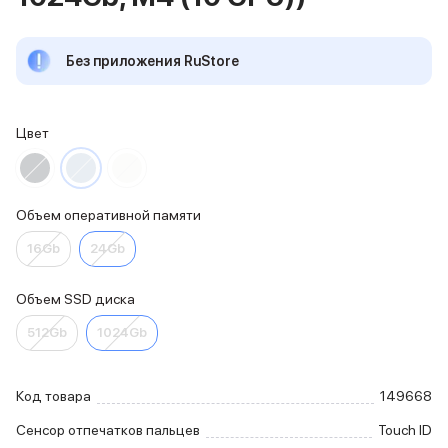
iPhone 15 Pro Max
iPhone 15 Pro
Без приложения RuStore
iPhone 15 Plus
iPhone 15
iPhone 14
iPhone 14 Plus
Цвет
iPhone 14
Объем памяти
iPhone 2048 Gb
Объем оперативной памяти
iPhone 1024 Gb
iPhone 512 Gb
16Gb
24Gb
iPhone 256 Gb
iPhone 128 Gb
Объем SSD диска
Аксессуары для iPhone
AirPods
512Gb
1024Gb
Чехлы для iPhone
Защитные стекла для iPhone
Держатели для смартфонов
Код товара
149668
Беспроводные зарядные устройства
Сенсор отпечатков пальцев
Touch ID
Сетевые зарядные устройства