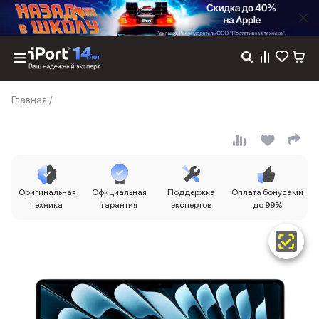
Каталог
Главная
/
Dyson
Фены
Выпрямители
Стайлеры
Пылесосы
Баннер пвз
Оригинальная
Официальная
Поддержка
Оплата бонусами
сплит
техника
гарантия
экспертов
до 99%
Баннер гарантия
Баннер доставка
iPhone 17
iPhone 17
iPhone 17e
iPhone 17 Pro
iPhone 17 Pro Max