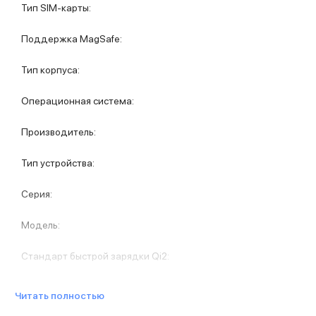
Защитные стекла для iPhone
Тип SIM-карты
:
Держатели для смартфонов
Беспроводные зарядные устройства
Поддержка MagSafe
:
Сетевые зарядные устройства
Внешние аккумуляторы
Тип корпуса
:
Кабели Lightning
USB-C кабели
Операционная система
:
3D Стикеры
Ремешки для смартфонов
Производитель
:
Кардхолдеры MagSafe
iPad
Тип устройства
:
iPad Pro
iPad Pro 13″
Серия
:
iPad Pro 11″
iPad Air
Модель
:
iPad Air 13″
iPad Air 11″
Стандарт быстрой зарядки Qi2
:
iPad Air 10.9″
iPad
Читать полностью
iPad 11″
iPad mini