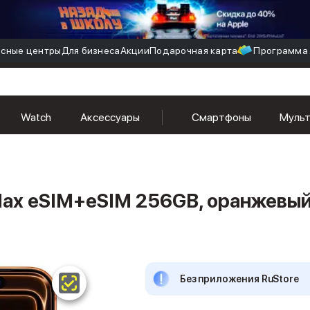
сные центры
Для бизнеса
Акции
Подарочная карта
Программа 
M 256GB, оранжевый (Cosmic Orange)
Watch
Аксессуары
Смартфоны
Муль
 Max eSIM+eSIM 256GB, оранжевы
Без приложения RuStore