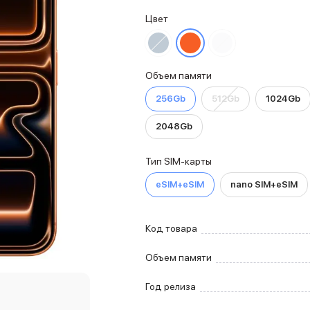
Цвет
Объем памяти
256Gb
512Gb
1024Gb
2048Gb
Тип SIM-карты
eSIM+eSIM
nano SIM+eSIM
Код товара
Объем памяти
Год релиза