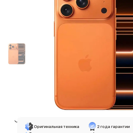
iPhone 17e
iPhone 17 Pro
iPhone 17 Pro Max
Баннер пвз
сплит
Баннер гарантия
Баннер доставка
iPhone
Баннер ПВЗ
Баннер гарантия
Баннер доставка
iPhone Air
iPhone 17
iPhone 17 Pro Max
iPhone 17 Pro
iPhone 17
iPhone 17e
iPhone 16
iPhone 16 Pro Max
Оригинальная техника
2 года гарантии
iPhone 16 Pro