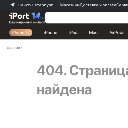
Санкт-Петербург
Магазины
Доставка и оплата
Серви
iPhone 17
iPhone
iPad
Mac
AirPods
Каталог
Главная
/
Dyson
Фены
Выпрямители
404. Страниц
Стайлеры
Пылесосы
Баннер пвз
найдена
сплит
Баннер гарантия
Баннер доставка
iPhone 17
iPhone 17
iPhone 17e
iPhone 17 Pro