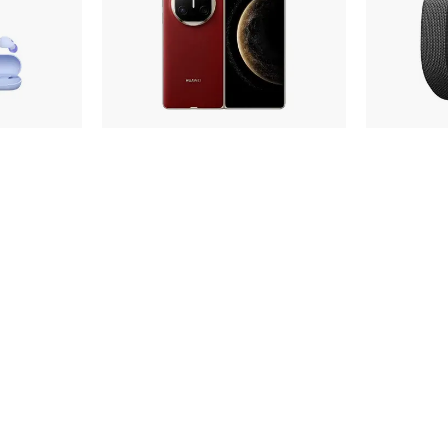
иа
Складные смартфоны
Крас