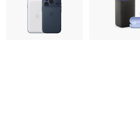
iPhone 16e
iPhone 15
iPhone 15 Pro Max
iPhone 15 Pro
iPhone 15 Plus
iPhone 15
iPhone 14
iPhone 14 Plus
Аксессуары
Мультимед
iPhone 14
Объем памяти
iPhone 2048 Gb
iPhone 1024 Gb
iPhone 512 Gb
iPhone 256 Gb
iPhone 128 Gb
Аксессуары для iPhone
AirPods
Чехлы для iPhone
Защитные стекла для iPhone
Держатели для смартфонов
Пылесосы
Беспроводные зарядные устройства