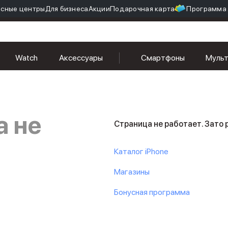
сные центры
Для бизнеса
Акции
Подарочная карта
Программа 
Watch
Аксессуары
Смартфоны
Муль
а не
Страница не работает. Зато
Каталог iPhone
Магазины
Бонусная программа