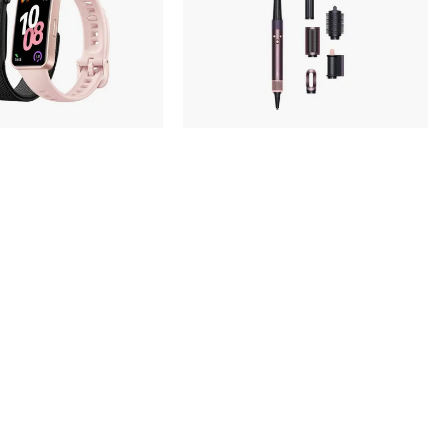
ота и здоровье
Стайлеры Dyson