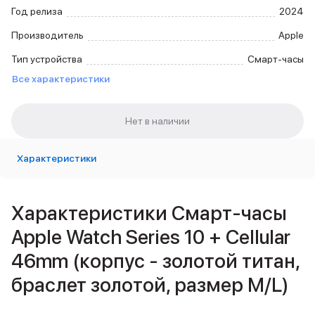
Внешние аккумуляторы
Год релиза
2024
Кабели Lightning
Производитель
Apple
USB-C кабели
3D Стикеры
Тип устройства
Смарт-часы
Ремешки для смартфонов
Все характеристики
Кардхолдеры MagSafe
iPad
iPad Pro
iPad Pro 13″
iPad Pro 11″
Характеристики
iPad Air
iPad Air 13″
iPad Air 11″
Характеристики Смарт-часы
iPad Air 10.9″
iPad
Apple Watch Series 10 + Cellular
iPad 11″
46mm (корпус - золотой титан,
iPad mini
Объем памяти iPad
браслет золотой, размер M/L)
iPad 2048 Gb
iPad 1024 Gb