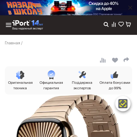
Каталог
Главная
/
Dyson
Фены
Выпрямители
Стайлеры
Пылесосы
Баннер пвз
Оригинальная
Официальная
Поддержка
Оплата бонусами
сплит
техника
гарантия
экспертов
до 99%
Баннер гарантия
Баннер доставка
iPhone 17
iPhone 17
iPhone 17e
iPhone 17 Pro
iPhone 17 Pro Max