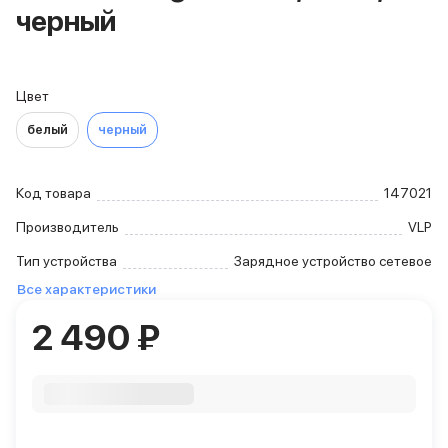
черный
iPhone 15 Pro Max
iPhone 15 Pro
iPhone 15 Plus
iPhone 15
Цвет
iPhone 14
белый
черный
iPhone 14 Plus
iPhone 14
Объем памяти
Код товара
147021
iPhone 2048 Gb
iPhone 1024 Gb
Производитель
VLP
iPhone 512 Gb
Тип устройства
Зарядное устройство сетевое
iPhone 256 Gb
iPhone 128 Gb
Все характеристики
Аксессуары для iPhone
2 490 ₽
AirPods
Чехлы для iPhone
Защитные стекла для iPhone
Держатели для смартфонов
Беспроводные зарядные устройства
Сетевые зарядные устройства