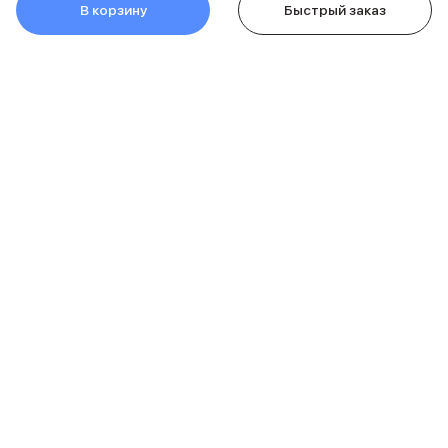
В корзину
Быстрый заказ
Питание и кабели
Зарядные устройства
Внешние аккумуляторы
Адаптеры
Кабели
Мультимедиа
Акустические системы
Наушники
Защита устройства
Защитные стекла
Ремешки для часов
Сумки и рюкзаки
О компании
Поисковые трекеры
Чехлы
Наклейки
Покупателям
Ремешки для iPhone
Аксессуары для гаджетов
С нами удобно
Пульты ДУ
Аксессуары для игровых приставок
8 (812) 318-38-38
Держатели и подставки