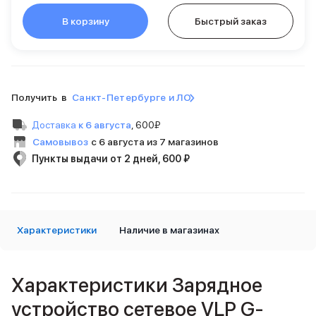
Внешние аккумуляторы
В корзину
Быстрый заказ
Кабели Lightning
USB-C кабели
3D Стикеры
Ремешки для смартфонов
Кардхолдеры MagSafe
Получить в
Санкт-Петербурге и ЛО
iPad
iPad Pro
Доставка
к 6 августа
,
600₽
iPad Pro 13″
Самовывоз
с 6 августа из 7 магазинов
iPad Pro 11″
Пункты выдачи от 2 дней, 600 ₽
iPad Air
iPad Air 13″
iPad Air 11″
iPad Air 10.9″
iPad
Характеристики
Наличие в магазинах
iPad 11″
iPad mini
Объем памяти iPad
Характеристики Зарядное
iPad 2048 Gb
устройство сетевое VLP G-
iPad 1024 Gb