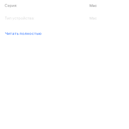
iPad 512 Gb
Серия
:
Mac
iPad 256 Gb
iPad 128 Gb
Тип устройства
:
Mac
Аксессуары для iPad
Чехлы для iPad
Защитные стекла для iPad
Читать полностью
Беспроводные зарядные устройства
Сетевые зарядные устройства
Кабели
Внешние аккумуляторы
Клавиатуры для iPad
Стилусы
3D Стикеры
Баннер ПВЗ
Баннер гарантия
Баннер доставка
Mac
MacBook Pro
MacBook Pro M5 Max
MacBook Pro M5 Pro
MacBook Pro M5