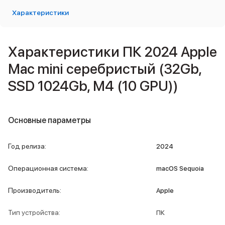
Внешние аккумуляторы
Характеристики
Кабели Lightning
USB-C кабели
3D Стикеры
Характеристики ПК 2024 Apple
Ремешки для смартфонов
Кардхолдеры MagSafe
Mac mini серебристый (32Gb,
iPad
SSD 1024Gb, M4 (10 GPU))
iPad Pro
iPad Pro 13″
iPad Pro 11″
iPad Air
Основные параметры
iPad Air 13″
iPad Air 11″
Год релиза
:
2024
iPad Air 10.9″
iPad
Операционная система
:
macOS Sequoia
iPad 11″
iPad mini
Производитель
:
Apple
Объем памяти iPad
iPad 2048 Gb
Тип устройства
:
ПК
iPad 1024 Gb