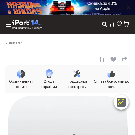
Каталог
Главная
/
Dyson
Фены
Выпрямители
Стайлеры
Пылесосы
Баннер пвз
Оригинальная
2 года
Поддержка
Оплата бонусами до
сплит
техника
гарантии
экспертов
99%
Баннер гарантия
Баннер доставка
iPhone 17
iPhone 17
iPhone 17e
iPhone 17 Pro
iPhone 17 Pro Max