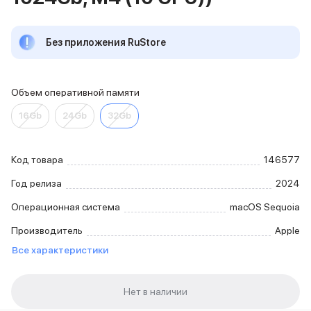
iPhone 15 Pro Max
iPhone 15 Pro
Без приложения RuStore
iPhone 15 Plus
iPhone 15
iPhone 14
iPhone 14 Plus
Объем оперативной памяти
iPhone 14
16Gb
24Gb
32Gb
Объем памяти
iPhone 2048 Gb
iPhone 1024 Gb
Код товара
146577
iPhone 512 Gb
iPhone 256 Gb
Год релиза
2024
iPhone 128 Gb
Операционная система
macOS Sequoia
Аксессуары для iPhone
AirPods
Производитель
Apple
Чехлы для iPhone
Все характеристики
Защитные стекла для iPhone
Держатели для смартфонов
Беспроводные зарядные устройства
Сетевые зарядные устройства