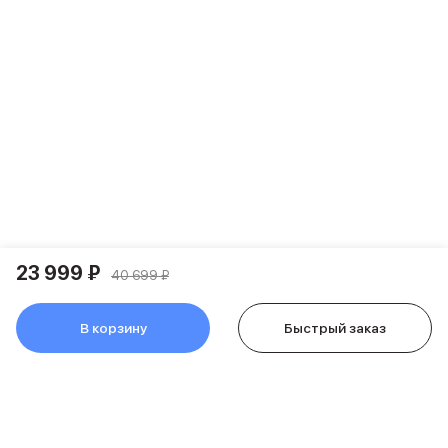
Питание и кабели
Зарядные устройства
Внешние аккумуляторы
Адаптеры
Кабели
Мультимедиа
Акустические системы
Наушники
Защита устройства
Защитные стекла
Ремешки для часов
Сумки и рюкзаки
23 999 ₽
40 699 ₽
Поисковые трекеры
Чехлы
Наклейки
В корзину
Быстрый заказ
Ремешки для iPhone
Аксессуары для гаджетов
Пульты ДУ
Аксессуары для игровых приставок
Держатели и подставки