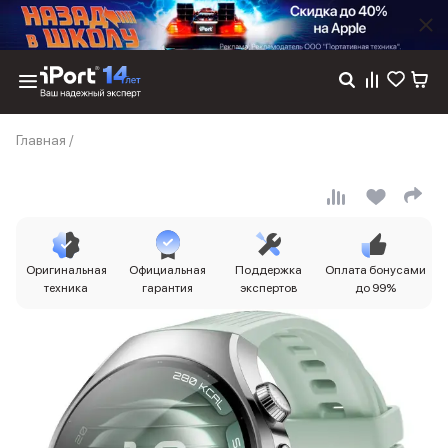
Каталог
Главная
/
Dyson
Фены
Выпрямители
Стайлеры
Пылесосы
Баннер пвз
Оригинальная
Официальная
Поддержка
Оплата бонусами
сплит
техника
гарантия
экспертов
до 99%
Баннер гарантия
Баннер доставка
iPhone 17
iPhone 17
iPhone 17e
iPhone 17 Pro
iPhone 17 Pro Max