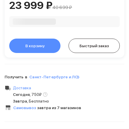
23 999 ₽
Внешние аккумуляторы
40 699 ₽
Кабели Lightning
USB-C кабели
3D Стикеры
Ремешки для смартфонов
Кардхолдеры MagSafe
iPad
В корзину
Быстрый заказ
iPad Pro
iPad Pro 13″
iPad Pro 11″
iPad Air
iPad Air 13″
Получить в
Санкт-Петербурге и ЛО
iPad Air 11″
iPad Air 10.9″
Доставка
iPad
Сегодня
,
750
₽
iPad 11″
Завтра
, Бесплатно
iPad mini
Самовывоз
завтра из 7 магазинов
Объем памяти iPad
iPad 2048 Gb
iPad 1024 Gb