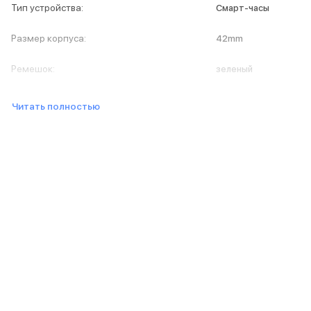
Тип устройства
:
Смарт-часы
MacBook Pro M4 Max
MacBook Neo
Размер корпуса
:
42mm
MacBook Air
MacBook Air M5
Ремешок
:
зеленый
MacBook Air M4
MacBook Air M3
iMac
Читать полностью
Mac mini
Аксессуары для Mac
Чехлы для MacBook
Сумки и рюкзаки
Мыши
Клавиатуры
Кабели
Внешние накопители
Мультипортовые адаптеры
Карты памяти и флэш-накопители
3D Стикеры
Баннер ПВЗ
Баннер гарантия