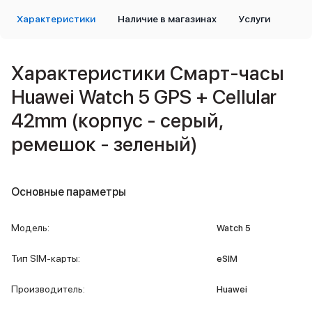
iPad 512 Gb
iPad 256 Gb
Характеристики
Наличие в магазинах
Услуги
iPad 128 Gb
Аксессуары для iPad
Чехлы для iPad
Характеристики Смарт-часы
Защитные стекла для iPad
Huawei Watch 5 GPS + Cellular
Беспроводные зарядные устройства
Сетевые зарядные устройства
42mm (корпус - серый,
Кабели
ремешок - зеленый)
Внешние аккумуляторы
Клавиатуры для iPad
Стилусы
3D Стикеры
Основные параметры
Баннер ПВЗ
Баннер гарантия
Модель
:
Watch 5
Баннер доставка
Mac
Тип SIM-карты
:
eSIM
MacBook Pro
MacBook Pro M5 Max
Производитель
:
Huawei
MacBook Pro M5 Pro
MacBook Pro M5