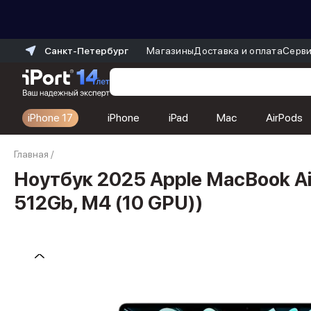
Санкт-Петербург
Магазины
Доставка и оплата
Серви
iPhone 17
iPhone
iPad
Mac
AirPods
Каталог
Главная
/
Dyson
Фены
Ноутбук 2025 Apple MacBook Ai
Выпрямители
512Gb, M4 (10 GPU))
Стайлеры
Пылесосы
Баннер пвз
сплит
Баннер гарантия
Баннер доставка
iPhone 17
iPhone 17