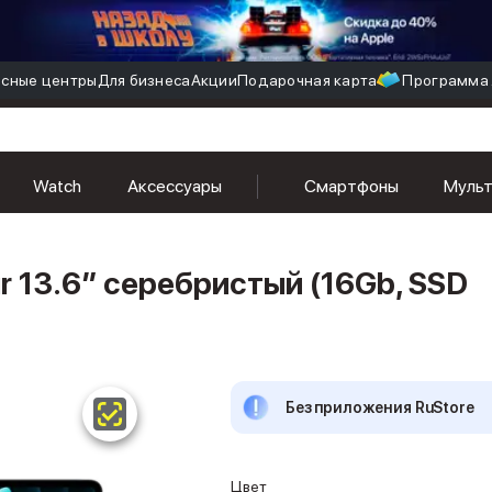
сные центры
Для бизнеса
Акции
Подарочная карта
Программа 
Watch
Аксессуары
Смартфоны
Муль
r 13.6″ серебристый (16Gb, SSD
Без приложения RuStore
Цвет