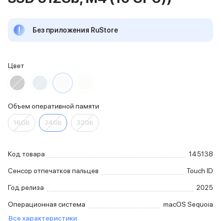
iPhone 15 Pro Max
iPhone 15 Pro
Без приложения RuStore
iPhone 15 Plus
iPhone 15
iPhone 14
iPhone 14 Plus
Цвет
iPhone 14
Объем памяти
iPhone 2048 Gb
Объем оперативной памяти
iPhone 1024 Gb
iPhone 512 Gb
16Gb
24Gb
32Gb
iPhone 256 Gb
iPhone 128 Gb
Аксессуары для iPhone
Код товара
145138
AirPods
Сенсор отпечатков пальцев
Touch ID
Чехлы для iPhone
Защитные стекла для iPhone
Год релиза
2025
Держатели для смартфонов
Операционная система
macOS Sequoia
Беспроводные зарядные устройства
Сетевые зарядные устройства
Все характеристики