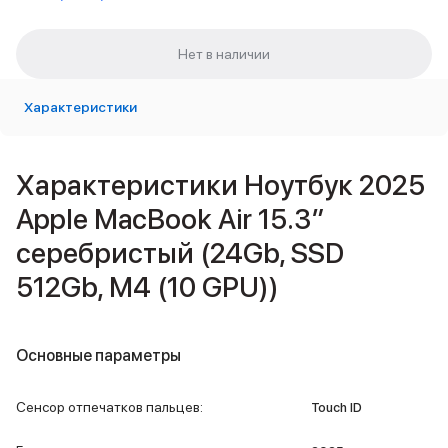
Внешние аккумуляторы
Кабели Lightning
USB-C кабели
3D Стикеры
Ремешки для смартфонов
Характеристики
Кардхолдеры MagSafe
iPad
iPad Pro
Характеристики Ноутбук 2025
iPad Pro 13″
Apple MacBook Air 15.3″
iPad Pro 11″
iPad Air
серебристый (24Gb, SSD
iPad Air 13″
iPad Air 11″
512Gb, M4 (10 GPU))
iPad Air 10.9″
iPad
iPad 11″
Основные параметры
iPad mini
Объем памяти iPad
Сенсор отпечатков пальцев
:
iPad 2048 Gb
Touch ID
iPad 1024 Gb