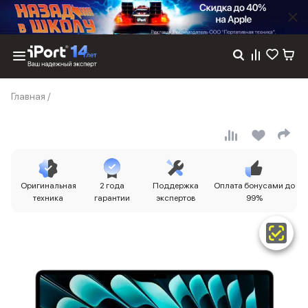
Каталог
Главная
/
Dyson
Фены
Выпрямители
Стайлеры
Пылесосы
Баннер пвз
Оригинальная
2 года
Поддержка
Оплата бонусами до
сплит
техника
гарантии
экспертов
99%
Баннер гарантия
Баннер доставка
iPhone 17
iPhone 17
iPhone 17e
iPhone 17 Pro
iPhone 17 Pro Max