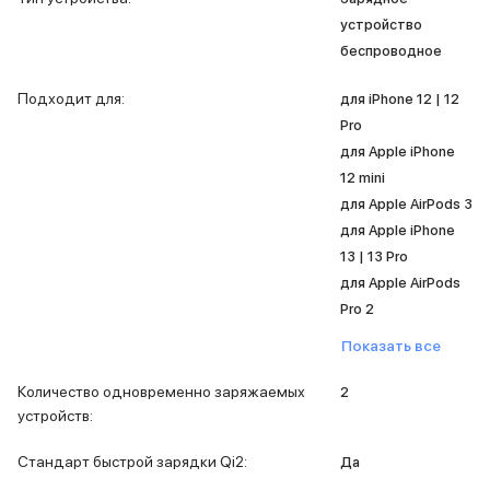
MacBook Pro M4 Max
устройство
MacBook Neo
беспроводное
MacBook Air
MacBook Air M5
Подходит для
:
для iPhone 12 | 12
MacBook Air M4
Pro
MacBook Air M3
для Apple iPhone
iMac
12 mini
Mac mini
для Apple AirPods 3
Аксессуары для Mac
для Apple iPhone
Чехлы для MacBook
13 | 13 Pro
Сумки и рюкзаки
для Apple AirPods
Мыши
Клавиатуры
Pro 2
Кабели
Показать все
Внешние накопители
Мультипортовые адаптеры
Количество одновременно заряжаемых
2
Карты памяти и флэш-накопители
устройств
:
3D Стикеры
Баннер ПВЗ
Стандарт быстрой зарядки Qi2
:
Да
Баннер гарантия