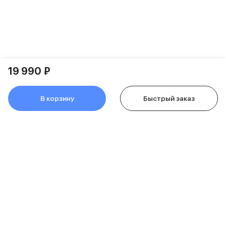
Держатели для смартфонов
Баннер ПВЗ
Смартфоны
Смартфоны Huawei
Складные смартфоны
Смартфоны Samsung
19 990 ₽
Аксессуары для смартфонов
USB-C кабели
Внешние аккумуляторы
В корзину
Быстрый заказ
Автомобильные зарядные устройства
Сетевые зарядные устройства
3D Стикеры
бренды
Huawei
Samsung
Google
Баннер ПВЗ
Баннер гарантия
Баннер доставка
Смартфоны Tecno