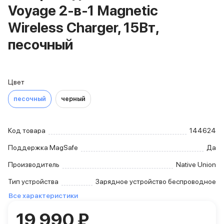
Voyage 2-в-1 Magnetic
iPhone 15 Pro Max
iPhone 15 Pro
Wireless Charger, 15Вт,
iPhone 15 Plus
песочный
iPhone 15
iPhone 14
iPhone 14 Plus
iPhone 14
Цвет
Объем памяти
iPhone 2048 Gb
песочный
черный
iPhone 1024 Gb
iPhone 512 Gb
Код товара
144624
iPhone 256 Gb
iPhone 128 Gb
Поддержка MagSafe
Да
Аксессуары для iPhone
AirPods
Производитель
Native Union
Чехлы для iPhone
Тип устройства
Зарядное устройство беспроводное
Защитные стекла для iPhone
Все характеристики
Держатели для смартфонов
Беспроводные зарядные устройства
19 990 ₽
Сетевые зарядные устройства