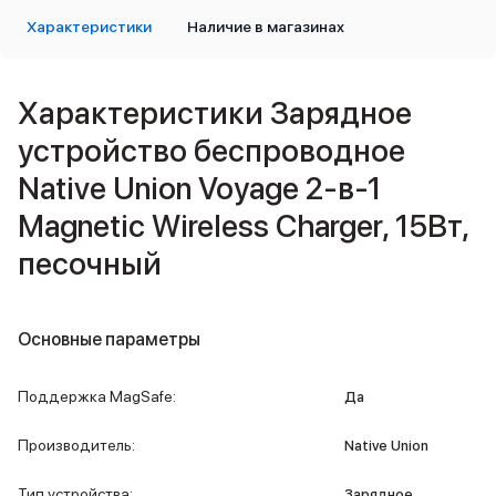
iPad 512 Gb
Характеристики
Наличие в магазинах
iPad 256 Gb
iPad 128 Gb
Аксессуары для iPad
Чехлы для iPad
Характеристики Зарядное
Защитные стекла для iPad
устройство беспроводное
Беспроводные зарядные устройства
Сетевые зарядные устройства
Native Union Voyage 2-в-1
Кабели
Magnetic Wireless Charger, 15Вт,
Внешние аккумуляторы
Клавиатуры для iPad
песочный
Стилусы
3D Стикеры
Баннер ПВЗ
Основные параметры
Баннер гарантия
Баннер доставка
Mac
Поддержка MagSafe
:
Да
MacBook Pro
MacBook Pro M5 Max
Производитель
:
Native Union
MacBook Pro M5 Pro
MacBook Pro M5
Тип устройства
:
Зарядное