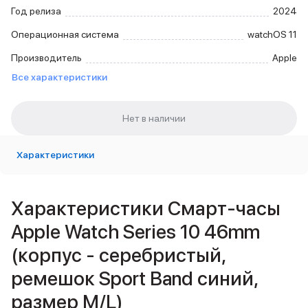
Внешние аккумуляторы
Год релиза
2024
Кабели Lightning
Операционная система
watchOS 11
USB-C кабели
3D Стикеры
Производитель
Apple
Ремешки для смартфонов
Все характеристики
Кардхолдеры MagSafe
iPad
iPad Pro
iPad Pro 13″
iPad Pro 11″
Характеристики
iPad Air
iPad Air 13″
iPad Air 11″
Характеристики Смарт-часы
iPad Air 10.9″
iPad
Apple Watch Series 10 46mm
iPad 11″
(корпус - серебристый,
iPad mini
Объем памяти iPad
ремешок Sport Band синий,
iPad 2048 Gb
размер M/L)
iPad 1024 Gb