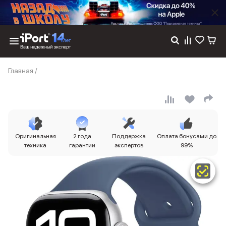
Каталог
Главная
/
Dyson
Фены
Выпрямители
Стайлеры
Пылесосы
Баннер пвз
Оригинальная
2 года
Поддержка
Оплата бонусами до
сплит
техника
гарантии
экспертов
99%
Баннер гарантия
Баннер доставка
iPhone 17
iPhone 17
iPhone 17e
iPhone 17 Pro
iPhone 17 Pro Max