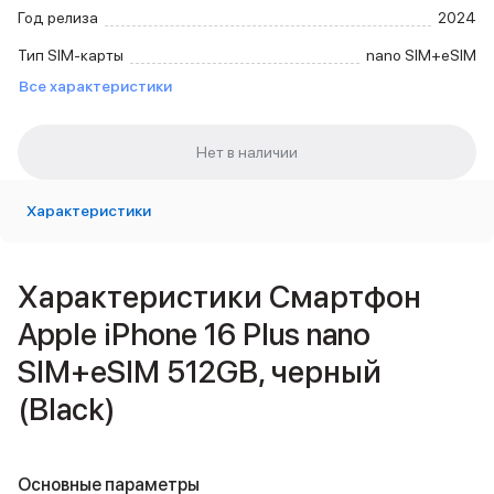
Внешние аккумуляторы
Год релиза
2024
Кабели Lightning
Тип SIM-карты
nano SIM+eSIM
USB-C кабели
Все характеристики
3D Стикеры
Ремешки для смартфонов
Кардхолдеры MagSafe
iPad
iPad Pro
iPad Pro 13″
Характеристики
iPad Pro 11″
iPad Air
iPad Air 13″
Характеристики Смартфон
iPad Air 11″
Apple iPhone 16 Plus nano
iPad Air 10.9″
iPad
SIM+eSIM 512GB, черный
iPad 11″
(Black)
iPad mini
2024
2021
Объем памяти iPad
Основные параметры