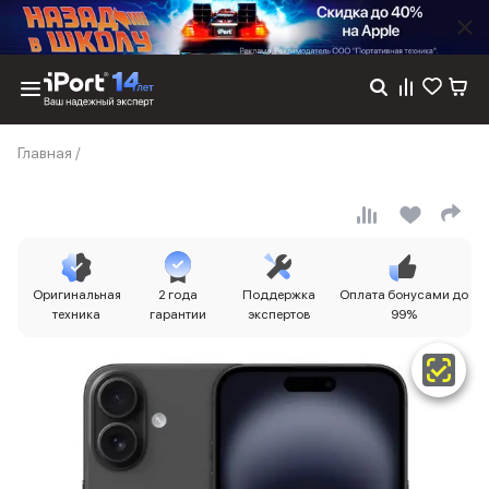
Каталог
Главная
/
Dyson
Фены
Выпрямители
Стайлеры
Пылесосы
Баннер пвз
Оригинальная
2 года
Поддержка
Оплата бонусами до
сплит
техника
гарантии
экспертов
99%
Баннер гарантия
Баннер доставка
iPhone 17
iPhone 17
iPhone 17e
iPhone 17 Pro
iPhone 17 Pro Max