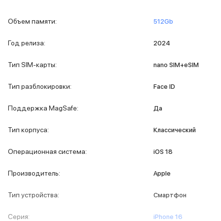
iPad 2048 Gb
iPad 1024 Gb
Объем памяти
:
512Gb
iPad 512 Gb
iPad 256 Gb
Год релиза
:
2024
iPad 128 Gb
iPad 64 Gb
Тип SIM-карты
:
nano SIM+eSIM
Аксессуары для iPad
Чехлы для iPad
Тип разблокировки
:
Face ID
Защитные стекла для iPad
Беспроводные зарядные устройства
Поддержка MagSafe
:
Да
Сетевые зарядные устройства
Кабели
Тип корпуса
:
Классический
Внешние аккумуляторы
Клавиатуры для iPad
Операционная система
:
iOS 18
Стилусы
3D Стикеры
Производитель
:
Apple
Баннер ПВЗ
Баннер гарантия
Тип устройства
:
Смартфон
Баннер доставка
Mac
Серия
:
iPhone 16
MacBook Pro