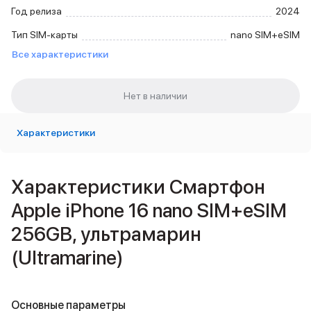
Внешние аккумуляторы
Год релиза
2024
Кабели Lightning
Тип SIM-карты
nano SIM+eSIM
USB-C кабели
Все характеристики
3D Стикеры
Ремешки для смартфонов
Кардхолдеры MagSafe
iPad
iPad Pro
iPad Pro 13″
Характеристики
iPad Pro 11″
iPad Air
iPad Air 13″
Характеристики Смартфон
iPad Air 11″
Apple iPhone 16 nano SIM+eSIM
iPad Air 10.9″
iPad
256GB, ультрамарин
iPad 11″
(Ultramarine)
iPad mini
Объем памяти iPad
iPad 2048 Gb
iPad 1024 Gb
Основные параметры