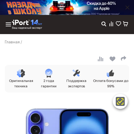
Каталог
Главная
/
Dyson
Фены
Выпрямители
Стайлеры
Пылесосы
Баннер пвз
Оригинальная
2 года
Поддержка
Оплата бонусами до
сплит
техника
гарантии
экспертов
99%
Баннер гарантия
Баннер доставка
iPhone 17
iPhone 17
iPhone 17e
iPhone 17 Pro
iPhone 17 Pro Max