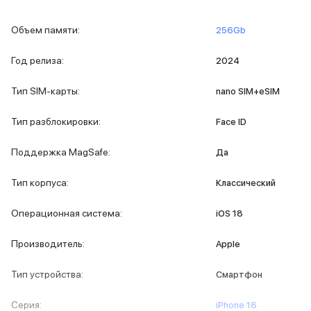
iPad 512 Gb
iPad 256 Gb
Объем памяти
:
256Gb
iPad 128 Gb
Аксессуары для iPad
Год релиза
:
2024
Чехлы для iPad
Защитные стекла для iPad
Тип SIM-карты
:
nano SIM+eSIM
Беспроводные зарядные устройства
Сетевые зарядные устройства
Тип разблокировки
:
Face ID
Кабели
Внешние аккумуляторы
Поддержка MagSafe
:
Да
Клавиатуры для iPad
Стилусы
Тип корпуса
:
Классический
3D Стикеры
Баннер ПВЗ
Операционная система
:
iOS 18
Баннер гарантия
Баннер доставка
Производитель
:
Apple
Mac
MacBook Pro
Тип устройства
:
Смартфон
MacBook Pro M5 Max
MacBook Pro M5 Pro
Серия
:
iPhone 16
MacBook Pro M5