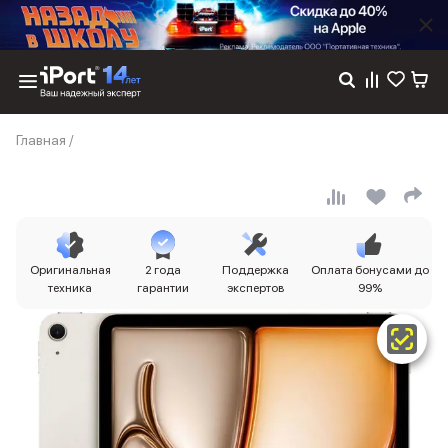
Каталог
Главная
/
Dyson
Фены
Выпрямители
Стайлеры
Пылесосы
Баннер пвз
Оригинальная
2 года
Поддержка
Оплата бонусами до
сплит
техника
гарантии
экспертов
99%
Баннер гарантия
Баннер доставка
iPhone 17
iPhone 17
iPhone 17e
iPhone 17 Pro
iPhone 17 Pro Max