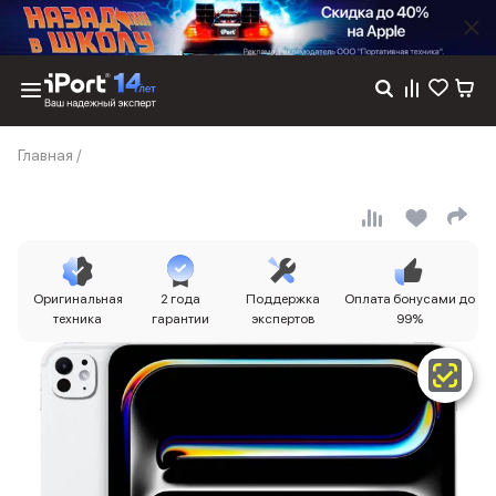
Каталог
Главная
/
Dyson
Фены
Выпрямители
Стайлеры
Пылесосы
Баннер пвз
Оригинальная
2 года
Поддержка
Оплата бонусами до
сплит
техника
гарантии
экспертов
99%
Баннер гарантия
Баннер доставка
iPhone 17
iPhone 17
iPhone 17e
iPhone 17 Pro
iPhone 17 Pro Max