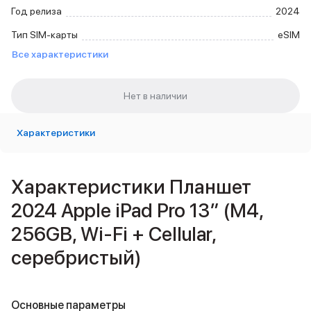
Внешние аккумуляторы
Год релиза
2024
Кабели Lightning
Тип SIM-карты
eSIM
USB-C кабели
Все характеристики
3D Стикеры
Ремешки для смартфонов
Кардхолдеры MagSafe
iPad
iPad Pro
iPad Pro 13″
Характеристики
iPad Pro 11″
iPad Air
iPad Air 13″
Характеристики Планшет
iPad Air 11″
2024 Apple iPad Pro 13″ (M4,
iPad Air 10.9″
iPad
256GB, Wi-Fi + Cellular,
iPad 11″
серебристый)
iPad mini
2024
2021
Объем памяти iPad
Основные параметры