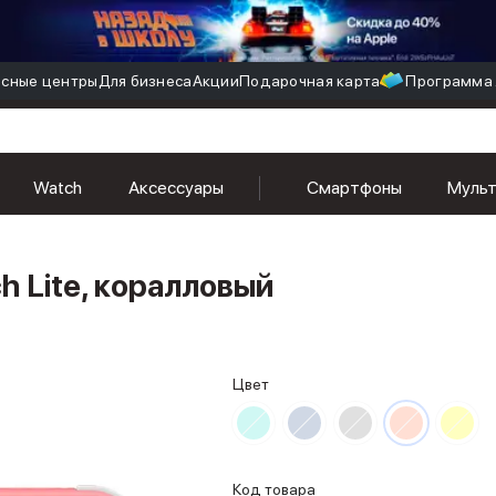
сные центры
Для бизнеса
Акции
Подарочная карта
Программа 
Watch
Аксессуары
Смартфоны
Муль
h Lite, коралловый
Цвет
Код товара