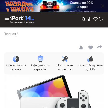
Каталог
Главная
/
Dyson
Фены
Выпрямители
Стайлеры
Пылесосы
Баннер пвз
Оригинальная
Официальная
Поддержка
Оплата бонусами
сплит
техника
гарантия
экспертов
до 99%
Баннер гарантия
Баннер доставка
iPhone 17
iPhone 17
iPhone 17e
iPhone 17 Pro
iPhone 17 Pro Max