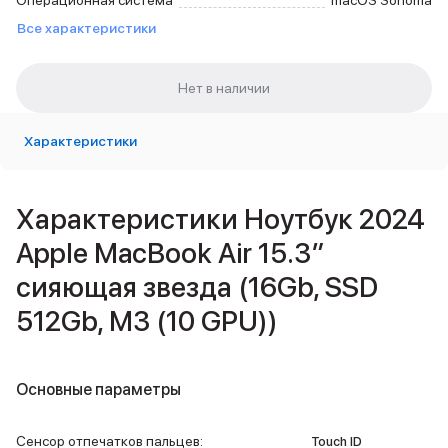
Операционная система
macOS Sonoma
Внешние аккумуляторы
Все характеристики
Кабели Lightning
USB-C кабели
3D Стикеры
Ремешки для смартфонов
Кардхолдеры MagSafe
Характеристики
iPad
iPad Pro
iPad Pro 13″
Характеристики Ноутбук 2024
iPad Pro 11″
iPad Air
Apple MacBook Air 15.3″
iPad Air 13″
iPad Air 11″
сияющая звезда (16Gb, SSD
iPad Air 10.9″
512Gb, M3 (10 GPU))
iPad
iPad 11″
iPad mini
2024
Основные параметры
2021
Объем памяти iPad
Сенсор отпечатков пальцев
:
Touch ID