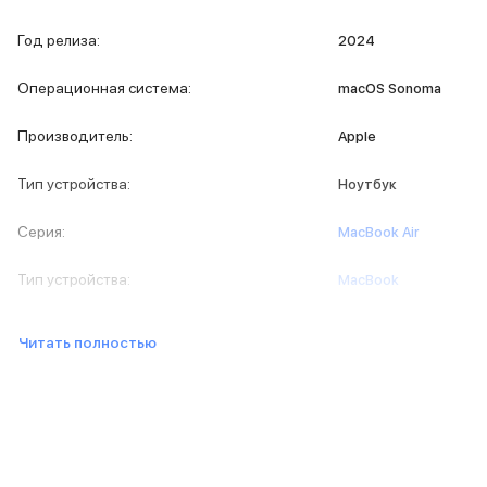
iPad 2048 Gb
iPad 1024 Gb
Год релиза
:
2024
iPad 512 Gb
iPad 256 Gb
Операционная система
:
macOS Sonoma
iPad 128 Gb
iPad 64 Gb
Производитель
:
Apple
Аксессуары для iPad
Чехлы для iPad
Тип устройства
:
Ноутбук
Защитные стекла для iPad
Беспроводные зарядные устройства
Серия
:
MacBook Air
Сетевые зарядные устройства
Кабели
Тип устройства
:
MacBook
Внешние аккумуляторы
Клавиатуры для iPad
Стилусы
Читать полностью
3D Стикеры
Баннер ПВЗ
Баннер гарантия
Баннер доставка
Mac
MacBook Pro