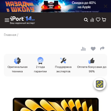
Каталог
Главная
/
Dyson
Фены
Выпрямители
Стайлеры
Пылесосы
Баннер пвз
Оригинальная
2 года
Поддержка
Оплата бонусами до
сплит
техника
гарантии
экспертов
99%
Баннер гарантия
Баннер доставка
iPhone 17
iPhone 17
iPhone 17e
iPhone 17 Pro
iPhone 17 Pro Max