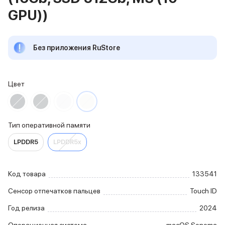
iPhone 15 Pro Max
GPU))
iPhone 15 Pro
iPhone 15 Plus
iPhone 15
Без приложения RuStore
iPhone 14
iPhone 14 Plus
iPhone 14
Цвет
Объем памяти
iPhone 2048 Gb
iPhone 1024 Gb
iPhone 512 Gb
Тип оперативной памяти
iPhone 256 Gb
LPDDR5
LPDDR5x
iPhone 128 Gb
Аксессуары для iPhone
AirPods
Код товара
133541
Чехлы для iPhone
Защитные стекла для iPhone
Сенсор отпечатков пальцев
Touch ID
Держатели для смартфонов
Год релиза
2024
Беспроводные зарядные устройства
Сетевые зарядные устройства