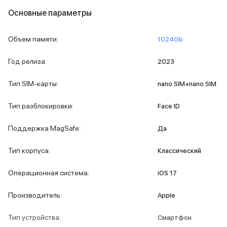
iPad 2048 Gb
Основные параметры
iPad 1024 Gb
iPad 512 Gb
iPad 256 Gb
Объем памяти
:
1024Gb
iPad 128 Gb
iPad 64 Gb
Год релиза
:
2023
Аксессуары для iPad
Чехлы для iPad
Тип SIM-карты
:
nano SIM+nano SIM
Защитные стекла для iPad
Беспроводные зарядные устройства
Тип разблокировки
:
Face ID
Сетевые зарядные устройства
Кабели
Поддержка MagSafe
:
Да
Внешние аккумуляторы
Клавиатуры для iPad
Тип корпуса
:
Классический
Стилусы
3D Стикеры
Операционная система
:
iOS 17
Баннер ПВЗ
Баннер гарантия
Производитель
:
Apple
Баннер доставка
Mac
Тип устройства
:
Смартфон
MacBook Pro