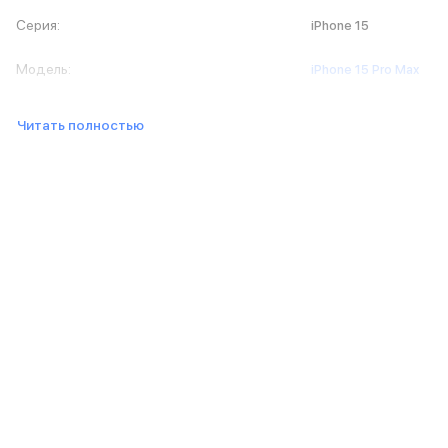
MacBook Pro M5 Max
Серия
:
iPhone 15
MacBook Pro M5 Pro
MacBook Pro M5
Модель
:
iPhone 15 Pro Max
MacBook Pro M4 Max
MacBook Neo
Читать полностью
MacBook Air
MacBook Air M5
MacBook Air M4
MacBook Air M3
MacBook Air M2
iMac
Mac mini
Аксессуары для Mac
Чехлы для MacBook
Сумки и рюкзаки
Мыши
Клавиатуры
Кабели
Внешние накопители
Мультипортовые адаптеры