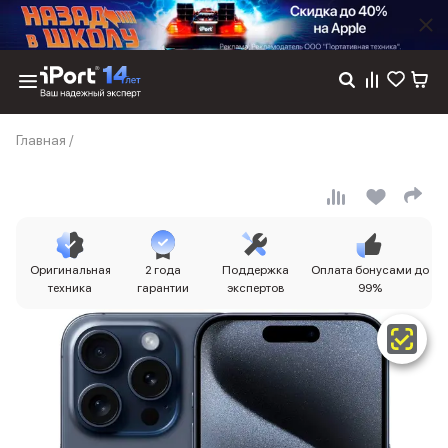
Каталог
Главная
/
Dyson
Фены
Выпрямители
Стайлеры
Пылесосы
Баннер пвз
Оригинальная
2 года
Поддержка
Оплата бонусами до
сплит
техника
гарантии
экспертов
99%
Баннер гарантия
Баннер доставка
iPhone 17
iPhone 17
iPhone 17e
iPhone 17 Pro
iPhone 17 Pro Max