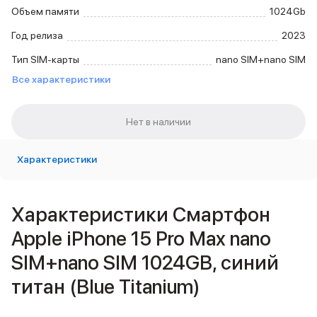
Внешние аккумуляторы
Объем памяти
1024Gb
Кабели Lightning
Год релиза
2023
USB-C кабели
3D Стикеры
Тип SIM-карты
nano SIM+nano SIM
Ремешки для смартфонов
Все характеристики
Кардхолдеры MagSafe
iPad
iPad Pro
iPad Pro 13″
iPad Pro 11″
Характеристики
iPad Air
iPad Air 13″
iPad Air 11″
Характеристики Смартфон
iPad Air 10.9″
iPad
Apple iPhone 15 Pro Max nano
iPad 11″
SIM+nano SIM 1024GB, синий
iPad mini
2024
титан (Blue Titanium)
2021
Объем памяти iPad