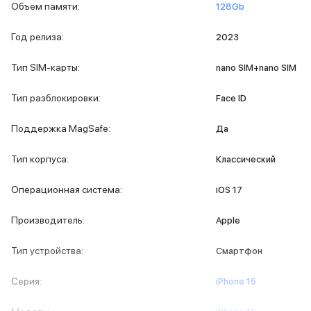
iPad 512 Gb
Объем памяти
:
128Gb
iPad 256 Gb
iPad 128 Gb
Год релиза
:
2023
Аксессуары для iPad
Чехлы для iPad
Тип SIM-карты
:
nano SIM+nano SIM
Защитные стекла для iPad
Беспроводные зарядные устройства
Тип разблокировки
:
Face ID
Сетевые зарядные устройства
Кабели
Поддержка MagSafe
:
Да
Внешние аккумуляторы
Клавиатуры для iPad
Тип корпуса
:
Классический
Стилусы
3D Стикеры
Операционная система
:
iOS 17
Баннер ПВЗ
Баннер гарантия
Производитель
:
Apple
Баннер доставка
Mac
Тип устройства
:
Смартфон
MacBook Pro
MacBook Pro M5 Max
Серия
:
iPhone 15
MacBook Pro M5 Pro
MacBook Pro M5