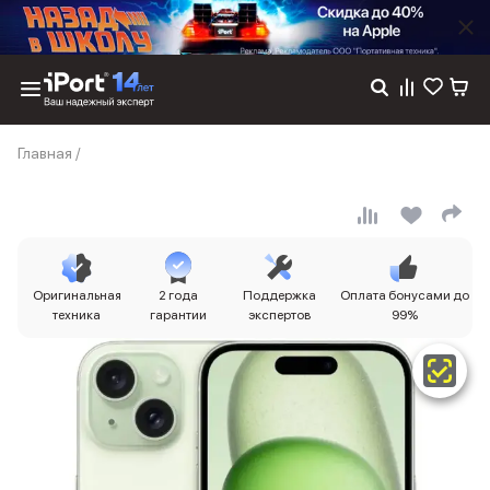
Каталог
Главная
/
Dyson
Фены
Выпрямители
Стайлеры
Пылесосы
Баннер пвз
Оригинальная
2 года
Поддержка
Оплата бонусами до
сплит
техника
гарантии
экспертов
99%
Баннер гарантия
Баннер доставка
iPhone 17
iPhone 17
iPhone 17e
iPhone 17 Pro
iPhone 17 Pro Max