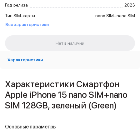
Внешние аккумуляторы
Год релиза
2023
Кабели Lightning
Тип SIM-карты
nano SIM+nano SIM
USB-C кабели
Все характеристики
3D Стикеры
Ремешки для смартфонов
Кардхолдеры MagSafe
iPad
iPad Pro
iPad Pro 13″
Характеристики
iPad Pro 11″
iPad Air
iPad Air 13″
Характеристики Смартфон
iPad Air 11″
Apple iPhone 15 nano SIM+nano
iPad Air 10.9″
iPad
SIM 128GB, зеленый (Green)
iPad 11″
iPad mini
Объем памяти iPad
Основные параметры
iPad 2048 Gb
iPad 1024 Gb