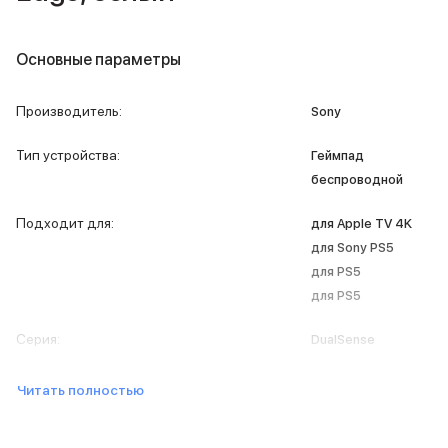
Внешние аккумуляторы
Кабели Lightning
USB-C кабели
Основные параметры
3D Стикеры
Ремешки для смартфонов
Производитель
:
Sony
Кардхолдеры MagSafe
iPad
Тип устройства
:
Геймпад
iPad Pro
беспроводной
iPad Pro 13″
iPad Pro 11″
Подходит для
:
для Apple TV 4K
iPad Air
для Sony PS5
iPad Air 13″
для PS5
iPad Air 11″
для PS5
iPad Air 10.9″
iPad
Серия
:
DualSense
iPad 11″
iPad mini
Объем памяти iPad
Читать полностью
iPad 2048 Gb
iPad 1024 Gb