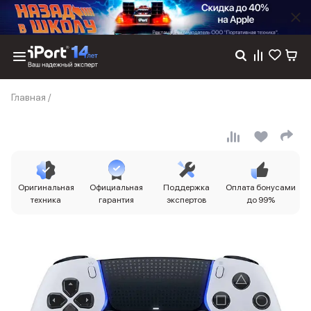
Каталог
Главная
/
Dyson
Фены
Выпрямители
Стайлеры
Пылесосы
Баннер пвз
Оригинальная
Официальная
Поддержка
Оплата бонусами
сплит
техника
гарантия
экспертов
до 99%
Баннер гарантия
Баннер доставка
iPhone 17
iPhone 17
iPhone 17e
iPhone 17 Pro
iPhone 17 Pro Max