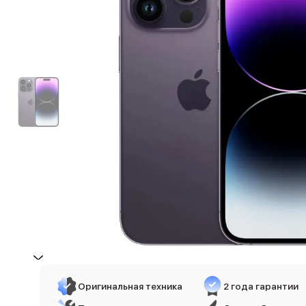
iPhone 17e
iPhone 17 Pro
iPhone 17 Pro Max
Баннер пвз
сплит
Баннер гарантия
Баннер доставка
iPhone
Баннер ПВЗ
Баннер гарантия
Баннер доставка
iPhone Air
iPhone 17
iPhone 17 Pro Max
iPhone 17 Pro
iPhone 17
iPhone 17e
iPhone 16
iPhone 16 Pro Max
Оригинальная техника
2 года гарантии
iPhone 16 Pro