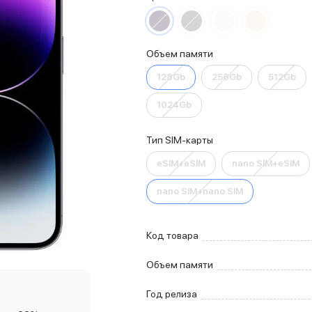
Объем памяти
128Gb
256Gb
512Gb
1024Gb
Тип SIM-карты
eSIM+eSIM
nano SIM+eSIM
nano SIM+nano SIM
Код товара
Объем памяти
Год релиза