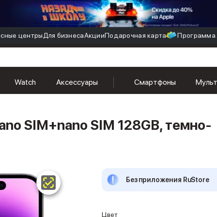
сные центры
Для бизнеса
Акции
Подарочная карта
Программа 
Watch
Аксессуары
Смартфоны
Муль
nano SIM+nano SIM 128GB, темно-
Без приложения RuStore
Цвет