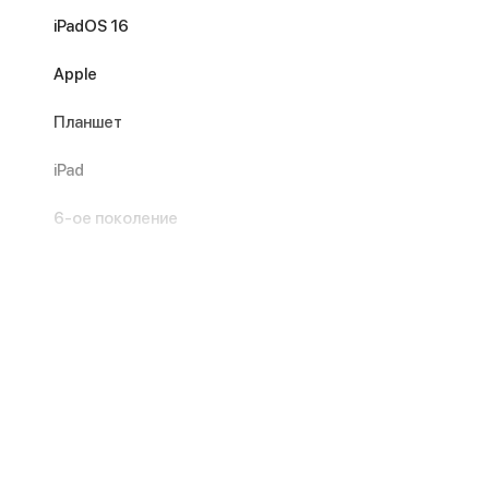
iPadOS 16
Apple
Планшет
iPad
6-ое поколение