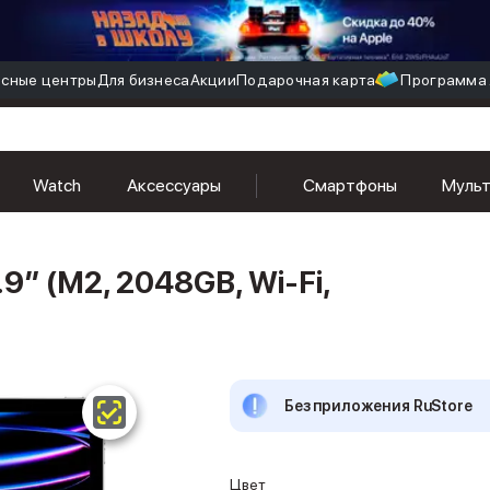
сные центры
Для бизнеса
Акции
Подарочная карта
Программа 
Watch
Аксессуары
Смартфоны
Муль
9″ (M2, 2048GB, Wi-Fi,
Без приложения RuStore
Цвет