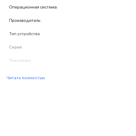
Защитные стекла для iPhone
Операционная система
:
Держатели для смартфонов
Беспроводные зарядные устройства
Производитель
:
Сетевые зарядные устройства
Внешние аккумуляторы
Тип устройства
:
Кабели Lightning
USB-C кабели
Серия
:
3D Стикеры
Ремешки для смартфонов
Поколение
:
Кардхолдеры MagSafe
iPad
iPad Pro
Читать полностью
iPad Pro 13″
iPad Pro 11″
iPad Air
iPad Air 13″
iPad Air 11″
iPad Air 10.9″
iPad
iPad 11″
iPad mini