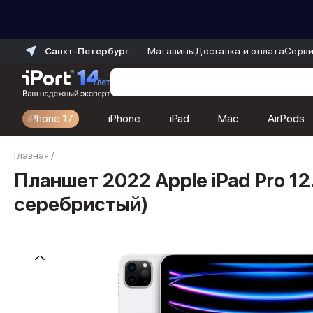
Санкт-Петербург
Магазины
Доставка и оплата
Серви
iPhone 17
iPhone
iPad
Mac
AirPods
Каталог
Главная
/
Dyson
Фены
Планшет 2022 Apple iPad Pro 12.
Выпрямители
серебристый)
Стайлеры
Пылесосы
Баннер пвз
сплит
Баннер гарантия
Баннер доставка
iPhone 17
iPhone 17