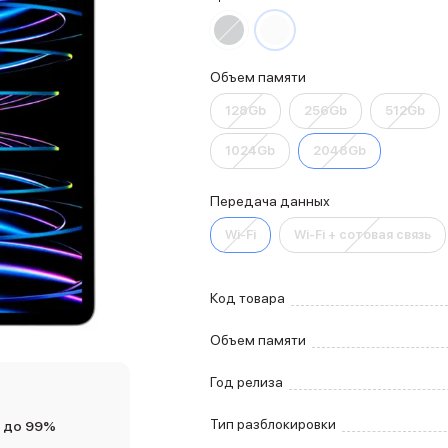
Объем памяти
128Gb
256Gb
512Gb
1024Gb
2048Gb
Передача данных
Wi-Fi
Wi-Fi + сотовая связь
Код товара
Объем памяти
Год релиза
Тип разблокировки
 до 99%