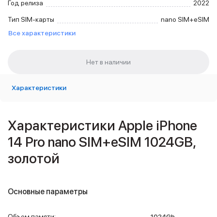
Год релиза
2022
Внешние аккумуляторы
Кабели Lightning
Тип SIM-карты
nano SIM+eSIM
USB-C кабели
Все характеристики
3D Стикеры
Ремешки для смартфонов
Кардхолдеры MagSafe
iPad
iPad Pro
Характеристики
iPad Pro 13″
iPad Pro 11″
iPad Air
Характеристики Apple iPhone
iPad Air 13″
iPad Air 11″
14 Pro nano SIM+eSIM 1024GB,
iPad Air 10.9″
золотой
iPad
iPad 11″
iPad mini
2024
Основные параметры
2021
Объем памяти iPad
Объем памяти
:
1024Gb