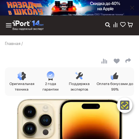
Каталог
Главная
/
Dyson
Фены
Выпрямители
Стайлеры
Пылесосы
Баннер пвз
Оригинальная
2 года
Поддержка
Оплата бонусами до
сплит
техника
гарантии
экспертов
99%
Баннер гарантия
Баннер доставка
iPhone 17
iPhone 17
iPhone 17e
iPhone 17 Pro
iPhone 17 Pro Max