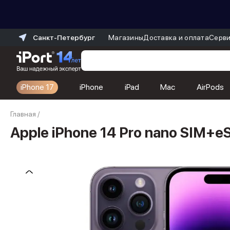
Санкт-Петербург
Магазины
Доставка и оплата
Серви
iPhone 17
iPhone
iPad
Mac
AirPods
Каталог
Главная
/
Dyson
Фены
Apple iPhone 14 Pro nano SIM+
Выпрямители
Стайлеры
Пылесосы
Баннер пвз
сплит
Баннер гарантия
Баннер доставка
iPhone 17
iPhone 17