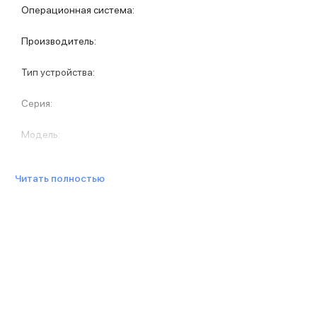
Защитные стекла для iPhone
Операционная система
:
Держатели для смартфонов
Беспроводные зарядные устройства
Производитель
:
Сетевые зарядные устройства
Внешние аккумуляторы
Тип устройства
:
Кабели Lightning
USB-C кабели
Серия
:
3D Стикеры
Ремешки для смартфонов
Модель
:
Кардхолдеры MagSafe
iPad
iPad Pro
Читать полностью
iPad Pro 13″
iPad Pro 11″
iPad Air
iPad Air 13″
iPad Air 11″
iPad Air 10.9″
iPad
iPad 11″
iPad mini