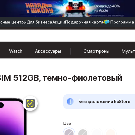
сные центры
Для бизнеса
Акции
Подарочная карта
Программа 
Watch
Аксессуары
Смартфоны
Муль
eSIM 512GB, темно-фиолетовый
Без приложения RuStore
Цвет