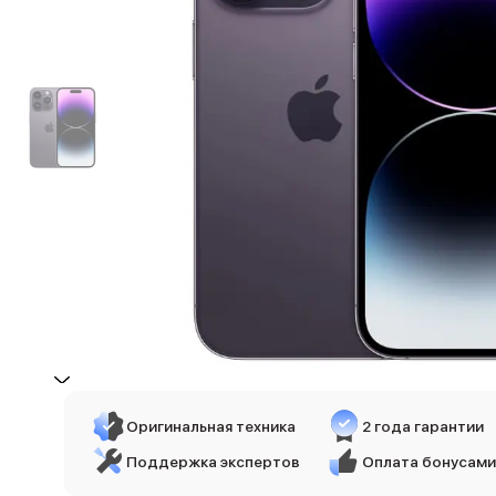
iPhone 17e
iPhone 17 Pro
iPhone 17 Pro Max
Баннер пвз
сплит
Баннер гарантия
Баннер доставка
iPhone
Баннер ПВЗ
Баннер гарантия
Баннер доставка
iPhone Air
iPhone 17
iPhone 17 Pro Max
iPhone 17 Pro
iPhone 17
iPhone 17e
Оригинальная техника
2 года гарантии
iPhone 16
iPhone 16 Pro Max
Поддержка экспертов
Оплата бонусами
iPhone 16 Pro