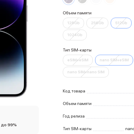
Объем памяти
128Gb
256Gb
512Gb
1024Gb
Тип SIM-карты
eSIM+eSIM
nano SIM+eSIM
nano SIM+nano SIM
Код товара
Объем памяти
Год релиза
 до 99%
Тип SIM-карты
nan