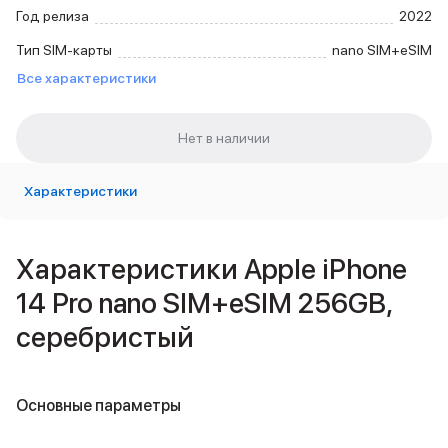
Внешние аккумуляторы
Год релиза
2022
Кабели Lightning
Тип SIM-карты
nano SIM+eSIM
USB-C кабели
Все характеристики
3D Стикеры
Ремешки для смартфонов
Кардхолдеры MagSafe
iPad
iPad Pro
iPad Pro 13″
Характеристики
iPad Pro 11″
iPad Air
iPad Air 13″
Характеристики Apple iPhone
iPad Air 11″
14 Pro nano SIM+eSIM 256GB,
iPad Air 10.9″
iPad
серебристый
iPad 11″
iPad mini
Объем памяти iPad
Основные параметры
iPad 2048 Gb
iPad 1024 Gb