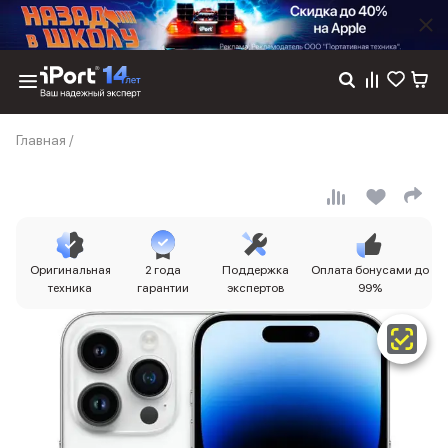
Каталог
Главная
/
Dyson
Фены
Выпрямители
Стайлеры
Пылесосы
Баннер пвз
Оригинальная
2 года
Поддержка
Оплата бонусами до
сплит
техника
гарантии
экспертов
99%
Баннер гарантия
Баннер доставка
iPhone 17
iPhone 17
iPhone 17e
iPhone 17 Pro
iPhone 17 Pro Max