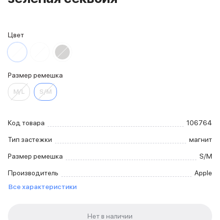
iPhone 15 Pro Max
iPhone 15 Pro
iPhone 15 Plus
Цвет
iPhone 15
iPhone 14
iPhone 14 Plus
iPhone 14
Размер ремешка
Объем памяти
M/L
S/M
iPhone 2048 Gb
iPhone 1024 Gb
iPhone 512 Gb
Код товара
106764
iPhone 256 Gb
Тип застежки
iPhone 128 Gb
магнит
Аксессуары для iPhone
Размер ремешка
S/M
AirPods
Чехлы для iPhone
Производитель
Apple
Защитные стекла для iPhone
Все характеристики
Держатели для смартфонов
Беспроводные зарядные устройства
Сетевые зарядные устройства