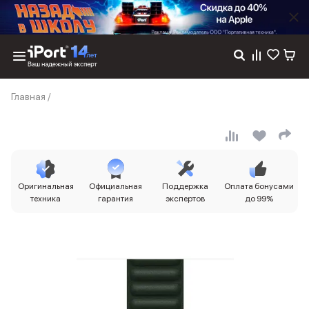
Каталог
Главная
/
Dyson
Фены
Выпрямители
Стайлеры
Пылесосы
Баннер пвз
Оригинальная
Официальная
Поддержка
Оплата бонусами
сплит
техника
гарантия
экспертов
до 99%
Баннер гарантия
Баннер доставка
iPhone 17
iPhone 17
iPhone 17e
iPhone 17 Pro
iPhone 17 Pro Max