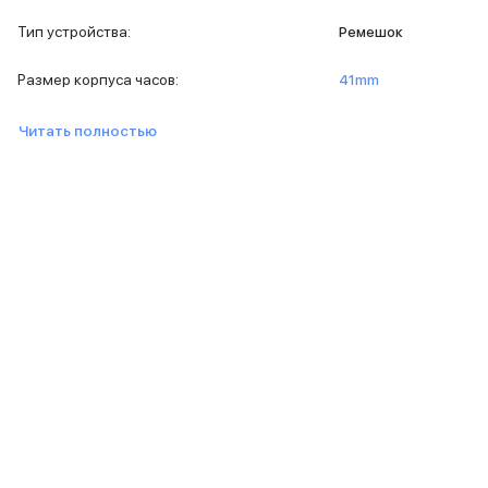
iPad 512 Gb
iPad 256 Gb
Тип устройства
:
Ремешок
iPad 128 Gb
Аксессуары для iPad
Размер корпуса часов
:
41mm
Чехлы для iPad
Защитные стекла для iPad
Читать полностью
Беспроводные зарядные устройства
Сетевые зарядные устройства
Кабели
Внешние аккумуляторы
Клавиатуры для iPad
Стилусы
3D Стикеры
Баннер ПВЗ
Баннер гарантия
Баннер доставка
Mac
MacBook Pro
MacBook Pro M5 Max
MacBook Pro M5 Pro
MacBook Pro M5