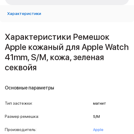
Внешние аккумуляторы
Кабели Lightning
Характеристики
USB-C кабели
3D Стикеры
Ремешки для смартфонов
Характеристики Ремешок
Кардхолдеры MagSafe
iPad
Apple кожаный для Apple Watch
iPad Pro
41mm, S/M, кожа, зеленая
iPad Pro 13″
iPad Pro 11″
секвойя
iPad Air
iPad Air 13″
iPad Air 11″
Основные параметры
iPad Air 10.9″
iPad
iPad 11″
Тип застежки
:
магнит
iPad mini
Объем памяти iPad
Размер ремешка
:
S/M
iPad 2048 Gb
iPad 1024 Gb
Производитель
:
Apple