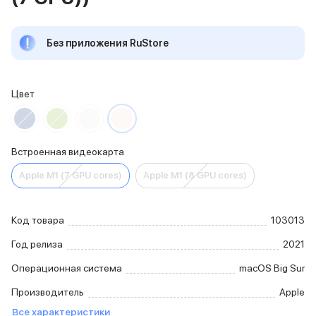
iPhone 15 Pro Max
iPhone 15 Pro
Без приложения RuStore
iPhone 15 Plus
iPhone 15
iPhone 14
iPhone 14 Plus
Цвет
iPhone 14
Объем памяти
iPhone 2048 Gb
Встроенная видеокарта
iPhone 1024 Gb
iPhone 512 Gb
Apple M1 (7 GPU cores)
Apple M1 (8 GPU cores)
iPhone 256 Gb
iPhone 128 Gb
Аксессуары для iPhone
Код товара
103013
AirPods
Год релиза
2021
Чехлы для iPhone
Защитные стекла для iPhone
Операционная система
macOS Big Sur
Держатели для смартфонов
Производитель
Apple
Беспроводные зарядные устройства
Сетевые зарядные устройства
Все характеристики