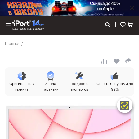
Каталог
Главная
/
Dyson
Фены
Выпрямители
Стайлеры
Пылесосы
Баннер пвз
Оригинальная
2 года
Поддержка
Оплата бонусами до
сплит
техника
гарантии
экспертов
99%
Баннер гарантия
Баннер доставка
iPhone 17
iPhone 17
iPhone 17e
iPhone 17 Pro
iPhone 17 Pro Max