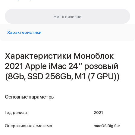
Внешние аккумуляторы
Кабели Lightning
USB-C кабели
3D Стикеры
Ремешки для смартфонов
Характеристики
Кардхолдеры MagSafe
iPad
iPad Pro
Характеристики Моноблок
iPad Pro 13″
2021 Apple iMac 24″ розовый
iPad Pro 11″
iPad Air
(8Gb, SSD 256Gb, M1 (7 GPU))
iPad Air 13″
iPad Air 11″
iPad Air 10.9″
Основные параметры
iPad
iPad 11″
iPad mini
Год релиза
:
2021
Объем памяти iPad
iPad 2048 Gb
Операционная система
:
macOS Big Sur
iPad 1024 Gb