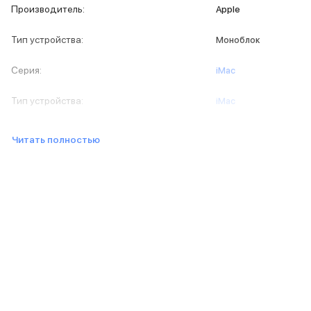
iPad 512 Gb
Производитель
:
Apple
iPad 256 Gb
iPad 128 Gb
Тип устройства
:
Моноблок
Аксессуары для iPad
Чехлы для iPad
Серия
:
iMac
Защитные стекла для iPad
Беспроводные зарядные устройства
Тип устройства
:
iMac
Сетевые зарядные устройства
Кабели
Читать полностью
Внешние аккумуляторы
Клавиатуры для iPad
Стилусы
3D Стикеры
Баннер ПВЗ
Баннер гарантия
Баннер доставка
Mac
MacBook Pro
MacBook Pro M5 Max
MacBook Pro M5 Pro
MacBook Pro M5