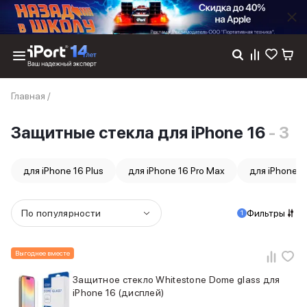
Каталог
Главная
/
Dyson
Фены
Защитные стекла для iPhone 16
- 3
Выпрямители
Стайлеры
Пылесосы
для iPhone 16 Plus
для iPhone 16 Pro Max
для iPhone 1
Баннер пвз
сплит
Баннер гарантия
По популярности
Фильтры
1
Баннер доставка
iPhone 17
iPhone 17
Выгоднее вместе
iPhone 17e
Защитное стекло Whitestone Dome glass для
iPhone 17 Pro
iPhone 16 (дисплей)
iPhone 17 Pro Max