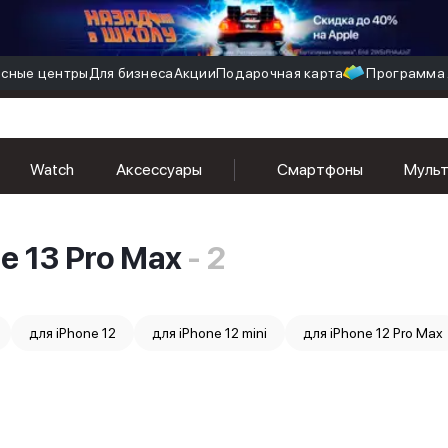
сные центры
Для бизнеса
Акции
Подарочная карта
Программа 
Watch
Аксессуары
Смартфоны
Муль
e 13 Pro Max
- 2
для iPhone 12
для iPhone 12 mini
для iPhone 12 Pro Max