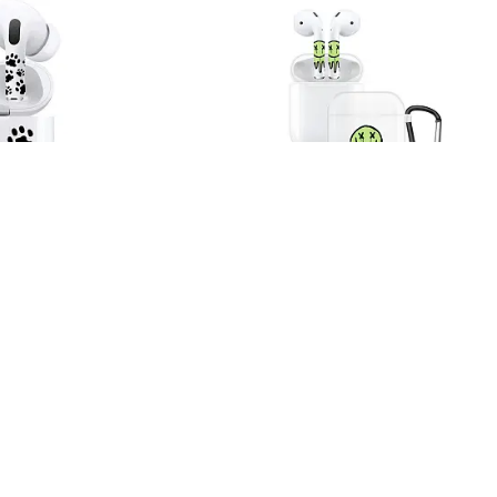
rt Paws, для
Чехол и наклейки Asynora Glow
Melting Face, для AirPods 2
490 ₽
трый заказ
Купить
Быстрый заказ