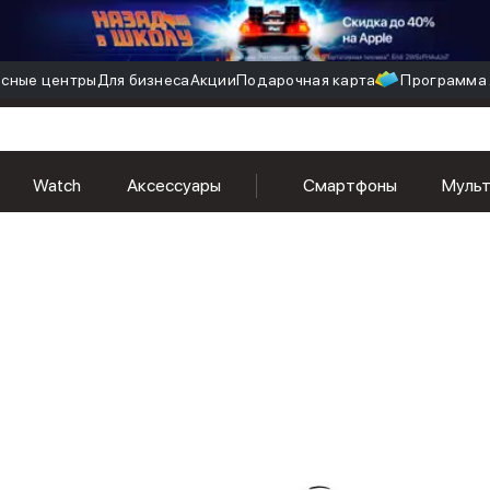
сные центры
Для бизнеса
Акции
Подарочная карта
Программа 
Watch
Аксессуары
Смартфоны
Муль