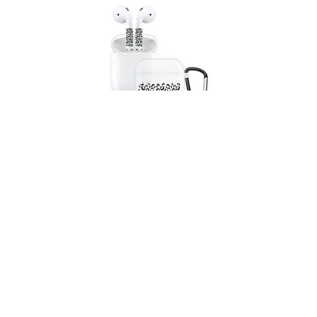
Чехол и наклейки Asynora
Leopard, для AirPods 2
490 ₽
Купить
Быстрый заказ