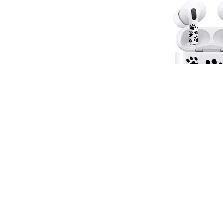
iPhone 16 Plus
iPhone 16
iPhone 16e
iPhone 15
iPhone 15 Pro Max
iPhone 15 Pro
iPhone 15 Plus
iPhone 15
iPhone 14
Наклейки VLP Easy A
iPhone 14 Plus
AirPods 3
iPhone 14
Объем памяти
iPhone 2048 Gb
990 ₽
iPhone 1024 Gb
Купить
Быс
iPhone 512 Gb
iPhone 256 Gb
iPhone 128 Gb
Аксессуары для iPhone
AirPods
Чехлы для iPhone