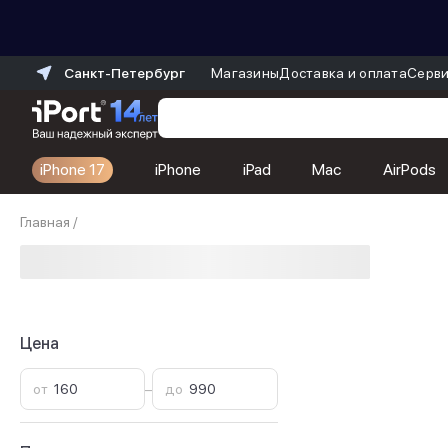
Санкт-Петербург
Магазины
Доставка и оплата
Серви
iPhone 17
iPhone
iPad
Mac
AirPods
Каталог
Главная
/
Dyson
Фены
Выпрямители
Стайлеры
Пылесосы
Баннер пвз
Цена
сплит
Баннер гарантия
от
–
до
Баннер доставка
iPhone 17
iPhone 17