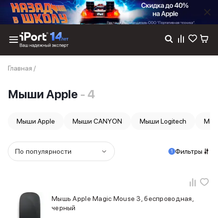
Каталог
Главная
/
Dyson
Фены
Мыши Apple
- 4
Выпрямители
Стайлеры
Пылесосы
Мыши Apple
Мыши CANYON
Мыши Logitech
Мыши
Баннер пвз
сплит
Баннер гарантия
По популярности
Фильтры
1
Баннер доставка
iPhone 17
iPhone 17
iPhone 17e
Мышь Apple Magic Mouse 3, беспроводная,
iPhone 17 Pro
черный
iPhone 17 Pro Max