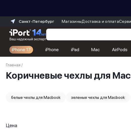
Санкт-Петербург
Магазины
Доставка и оплата
Серви
iPhone 17
iPhone
iPad
Mac
AirPods
Каталог
Главная
/
Dyson
Коричневые чехлы для Ma
Фены
Выпрямители
Стайлеры
Пылесосы
белые чехлы для Macbook
зеленые чехлы для Macbook
Баннер пвз
сплит
Баннер гарантия
Баннер доставка
iPhone 17
Цена
iPhone 17