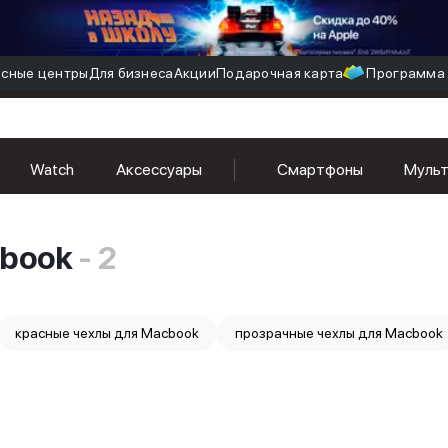
сные центры
Для бизнеса
Акции
Подарочная карта
Программа 
Watch
Аксессуары
Смартфоны
Муль
cbook
- 2
красные чехлы для Macbook
прозрачные чехлы для Macbook