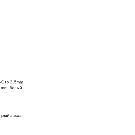
-C to 3.5mm
.5mm, белый
трый заказ