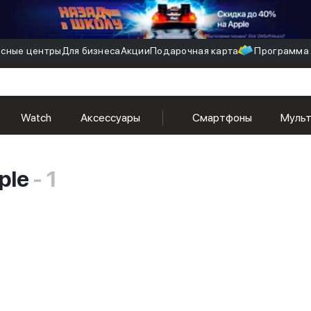
сные центры
Для бизнеса
Акции
Подарочная карта
Программа 
Watch
Аксессуары
Смартфоны
Муль
ple
- 1