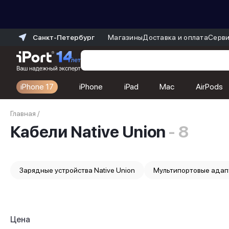
Санкт-Петербург
Магазины
Доставка и оплата
Серви
iPhone 17
iPhone
iPad
Mac
AirPods
Каталог
Главная
/
Dyson
Кабели Native Union
- 8
Фены
Выпрямители
Стайлеры
Пылесосы
Зарядные устройства Native Union
Мультипортовые адапт
Баннер пвз
сплит
Баннер гарантия
Баннер доставка
iPhone 17
Цена
iPhone 17