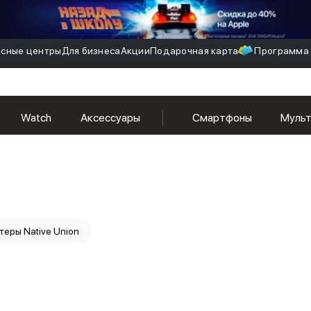
сные центры
Для бизнеса
Акции
Подарочная карта
Программа 
Watch
Аксессуары
Смартфоны
Муль
еры Native Union