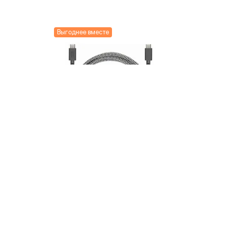
Выгоднее вместе
Кабель Native Union USB-C /
USB-C 2,4м, зебра
5 190 ₽
Купить
Быстрый заказ