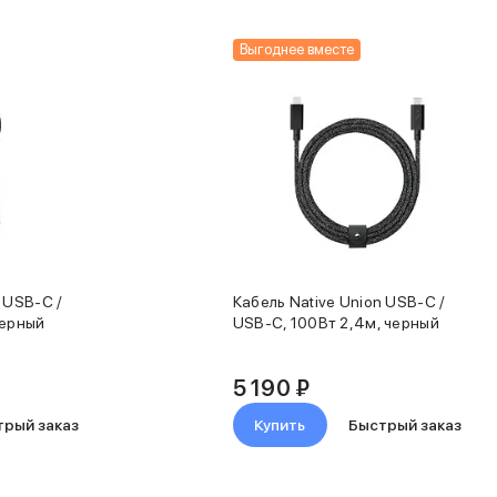
Выгоднее вместе
 USB-C /
Кабель Native Union USB-C /
1,2м, черный
USB-C, 100Вт 2,4м, черный
5 190 ₽
трый заказ
Купить
Быстрый заказ