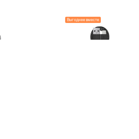
Выгоднее вместе
 Belt Cable
Кабель Native Union Belt Cable
,2м, зебра
Cosmos Black USB / Lightning
1,2м, черный
3 190 ₽
трый заказ
Купить
Быстрый заказ